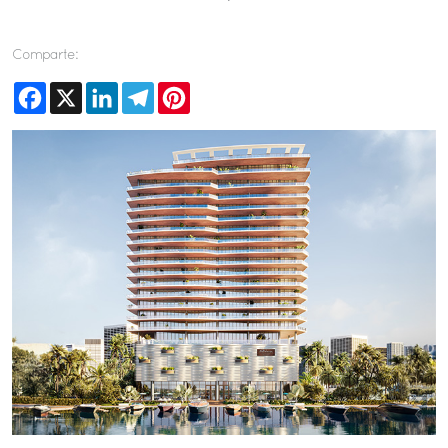
Comparte:
Facebook
X
LinkedIn
Telegram
Pinterest