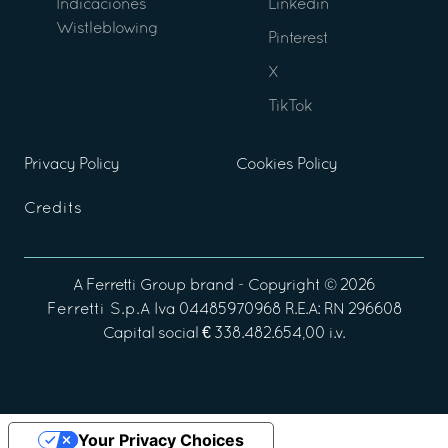
Indicaciones
Linkedin
Wistleblowing
Pinterest
X
TikTok
Privacy Policy
Cookies Policy
Credits
A
Ferretti Group
brand - Copyright ©
2026
Ferretti S.p.A
Iva 04485970968 R.E.A: RN 296608
Capital social € 338.482.654,00 i.v.
Your Privacy Choices