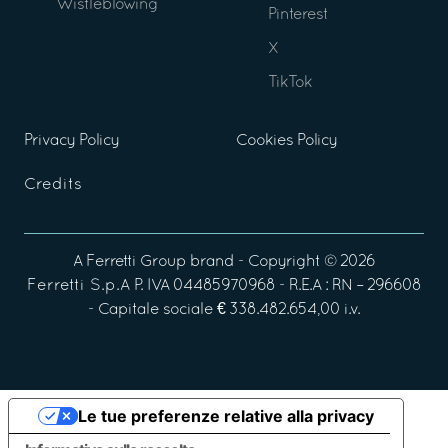
Wistleblowing
Pinterest
X
TikTok
Privacy Policy
Cookies Policy
Credits
A
Ferretti Group
brand - Copyright ©
2026
Ferretti S.p.A
P. IVA 04485970968 - R.E.A : RN – 296608
- Capitale sociale € 338.482.654,00 i.v.
Le tue preferenze relative alla privacy