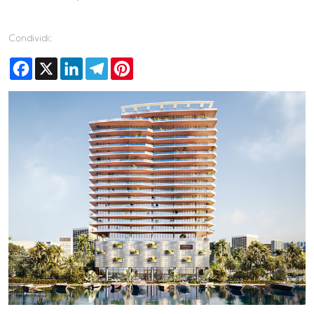
Condividi:
Facebook
X
LinkedIn
Telegram
Pinterest