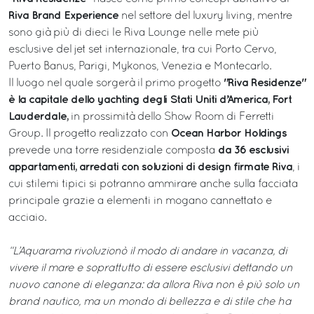
Riva Brand Experience
nel settore del luxury living, mentre
sono già più di dieci le Riva Lounge nelle mete più
esclusive del jet set internazionale, tra cui Porto Cervo,
Puerto Banus, Parigi, Mykonos, Venezia e Montecarlo.
"Riva Residenze"
Il luogo nel quale sorgerà il primo progetto
è la capitale dello yachting degli Stati Uniti d’America, Fort
Lauderdale,
in prossimità dello Show Room di Ferretti
Ocean Harbor Holdings
Group. Il progetto realizzato con
da 36 esclusivi
prevede una torre residenziale composta
appartamenti, arredati con soluzioni di design firmate Riva
, i
cui stilemi tipici si potranno ammirare anche sulla facciata
principale grazie a elementi in mogano cannettato e
acciaio.
“L’Aquarama rivoluzionò il modo di andare in vacanza, di
vivere il mare e soprattutto di essere esclusivi dettando un
nuovo canone di eleganza: da allora Riva non è più solo un
brand nautico, ma un mondo di bellezza e di stile che ha