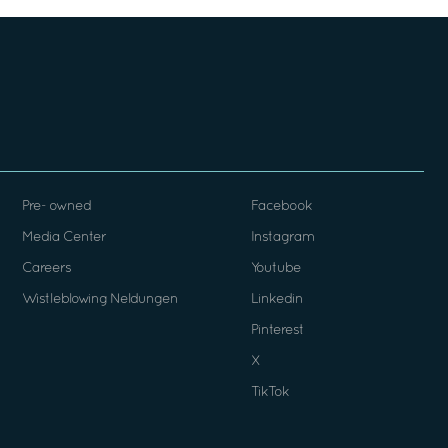
Pre- owned
Facebook
Media Center
Instagram
Careers
Youtube
Wistleblowing Neldungen
Linkedin
Pinterest
X
TikTok