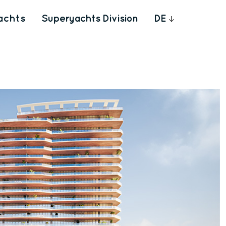
achts
Superyachts Division
DE