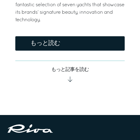
fantastic selection of seven yachts that showcase
its brands’ signature beauty, innovation and
technology.
もっと読む
もっと記事を読む