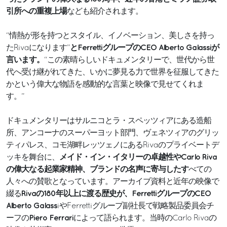
引所への重複上場
なども紹介されます。
“情熱が形を持つとスタイル、イノベーション、美しさを持っ
とFerrettiグループのCEO Alberto Galassiが
たRivaになります”
言います。
“この素晴らしいドキュメンタリーで、世代から世
代へ受け継がれてきた、いかに夢見る力で世界を征服してきた
かという偉大な物語を感動的な言葉と映像で見せてくれま
す。”
ドキュメンタリーはサルニコとラ・スペッツィアにある造船
所、アンコーナのスーパーヨット部門、ヴェネツィアのグリッ
ティパレス、コモ湖畔レッツェノにあるRivaのプライベートデ
メイド・イン・イタリーの卓越性やCarlo Riva
ッキを舞台に、
の偉大なる起業家精神、ブランドの名声に寄与したす
べての
人々への賛歌となっています。アーカイブ資料と近年の映像で
Rivaの180年以上に渡る歴史が、FerrettiグループのCEO
綴る
Alberto Galass
iやFerrettiグループ副社長で戦略製品委員会チ
Piero Ferrari
ーフの
によって語られます。当時のCarlo Rivaの