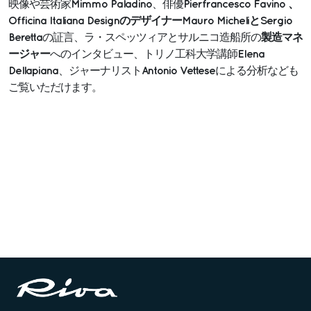
Mimmo Paladino
Pierfrancesco Favino 、
映像や芸術家
、俳優
Officina Italiana DesignのデザイナーMauro MicheliとSergio
Beretta
製造マネ
の証言、ラ・スペッツィアとサルニコ造船所の
ージャー
Elena
へのインタビュー、トリノ工科大学講師
Dellapiana
Antonio Vettese
、ジャーナリスト
による分析なども
ご覧いただけます。