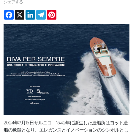
シェアする
Facebook
X
LinkedIn
Telegram
Pinterest
2024年7月15日サルニコ – 1842年に誕生した造船所はヨット造
船の象徴となり、エレガンスとイノベーションのシンボルとし