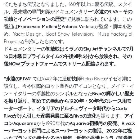
てたちまち伝説となりました。180年以上に渡る伝統、スタイ
“永遠のRIVA – その
ル、最先端の専門知識がドキュメンタリー
功績とイノベーションの歴史”
で見事に語られています。この
Francesca MolteniとAntonio Vettese
番組は
が監督・脚本を務
め、Yacht Design、Boat Show Television、Muse Factory of
Projectsが制作したものです。
初放映はミラノのSky Artチャンネルで7月
ドキュメンタリーの
16日木曜日プライムタイムの午後9時15分から放映され、その
後NOWプラットフォームでストリーム配信されます。
“永遠のRIVA”
では1842 年に造船技師Pietro Rivaがイゼオ湖に
設立し、今や国際的ヨット業界のアイコンとなり、メイド・イ
Rivaの輝かしい歴史
ン・イタリーの卓越性のシンボルとなった
を振り返り、初めての漁船から1920年・30年代のレース用モ
ーターボート、イタリアのドルチェヴィータ時代からCarlo
Rivaがけん引した産業発展に至るRivaの進化
アイ
を語ります。
コンAquarama
Aquariva初機号の発売、Rivaス
から1990年代の
ーパーヨット部門によるスーパーヨットの復活、2022年に祝
ったブランドの偉大なる180周年、近年の香港とミラノ証券取