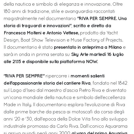
della nautica e simbolo di eleganza e innovazione. Oltre
180 anni di tradizione, stile e avanguardia raccontati
"RIVA PER SEMPRE. Una
magistralmente nel documentario
storia di traguardi e innovazioni"
scritto e diretto da
,
Francesca Molteni e Antonio Vettese,
prodotto da Yacht
Design, Boat Show Television e Muse Factory of Projects.
presentato in anteprima a Milano
Il documentario è stato
e
Sky Arte martedì 16 luglio
sarà in onda in prima serata su
alle 21.15 e disponibile sulla piattaforma NOW.
"RIVA PER SEMPRE"
momenti salienti
ripercorre i
dell’appassionante storia del cantiere Riva
, fondato nel 1842
sul Lago d’Iseo dal maestro d’ascia Pietro Riva e diventato
un’icona mondiale della nautica e simbolo dell’eccellenza
Made in Italy. Il documentario esplora l'evoluzione di Riva
dalle prime barche da pesca ai motoscafi da corsa degli
anni '20 e '30, dall'epoca della Dolce Vita fino allo sviluppo
industriale promosso da Carlo Riva. Dall’iconico Aquarama
al varo del primo Aquariva
si arriva quindi negli anni 2000