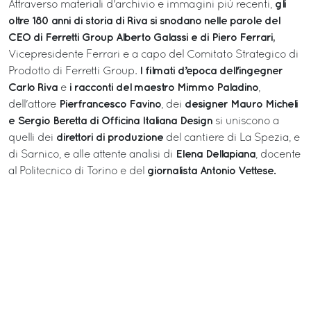
gli
Attraverso materiali d'archivio e immagini più recenti,
oltre 180 anni di storia di Riva si snodano nelle parole del
CEO di Ferretti Group Alberto Galassi e di Piero Ferrari,
Vicepresidente Ferrari e a capo del Comitato Strategico di
I filmati d’epoca dell'ingegner
Prodotto di Ferretti Group.
Carlo Riva
i racconti del maestro Mimmo Paladino
e
,
Pierfrancesco Favino
designer Mauro Micheli
dell'attore
, dei
e Sergio Beretta di Officina Italiana Design
si uniscono a
direttori di produzione
quelli dei
del cantiere di La Spezia, e
Elena Dellapiana
di Sarnico, e alle attente analisi di
, docente
giornalista Antonio Vettese.
al Politecnico di Torino e del