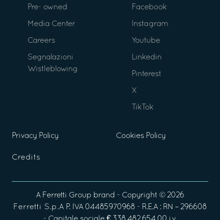
Pre- owned
Facebook
Media Center
Instagram
Careers
Youtube
Segnalazioni
Linkedin
Wistleblowing
Pinterest
X
TikTok
Privacy Policy
Cookies Policy
Credits
A
Ferretti Group
brand - Copyright ©
2026
Ferretti S.p.A
P. IVA 04485970968 - R.E.A : RN – 296608
- Capitale sociale € 338.482.654,00 i.v.