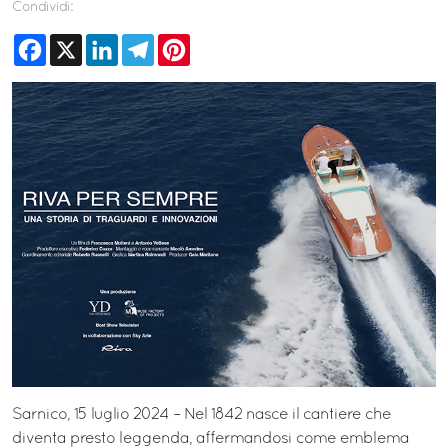
Condividi:
Facebook
X
LinkedIn
Telegram
Pinterest
Sarnico, 15 luglio 2024 – Nel 1842 nasce il cantiere che
diventa presto leggenda, affermandosi come emblema