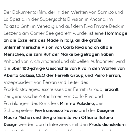
Der Dokumentarfilm, der in den Werften von Sarnico und
La Spezia, in der Superyachts Division in Ancona, im
Palazzo Gritti in Venedig und auf dem Riva Private Deck in
Hommage
Lezzeno am Comer See gedreht wurde, ist eine
an die Exzellenz des Made in Italy
an die große
,
unternehmerische Vision von Carlo Riva und an all die
Menschen, die zum Ruf der Marke beigetragen haben
.
Anhand von Archivmaterial und aktuellen Aufnahmen wird
über 180-jährige Geschichte von Riva in den Worten von
die
Alberto Galassi, CEO der Ferretti Group, und Piero Ferrari,
Vizepräsident von Ferrari und Leiter des
erzählt
Produktstrategieausschusses der Ferretti Group,
.
Zeitgenössische Aufnahmen von Carlo Riva und
Mimmo Paladino,
Erzählungen des Künstlers
des
Pierfrancesco Favino
Designer
Schauspielers
und der
Mauro Micheli und Sergio Beretta von Officina Italiana
Design
Produktionsleitern
werden durch Interviews mit den