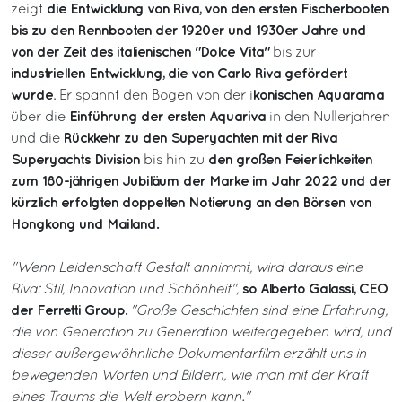
die Entwicklung von Riva, von den ersten Fischerbooten
zeigt
bis zu den Rennbooten der 1920er und 1930er Jahre und
von der Zeit des italienischen "Dolce Vita"
bis zur
industriellen Entwicklung, die von Carlo Riva gefördert
wurde
konischen Aquarama
. Er spannt den Bogen von der i
Einführung der ersten Aquariva
über die
in den Nullerjahren
Rückkehr zu den Superyachten mit der Riva
und die
Superyachts Division
den großen Feierlichkeiten
bis hin zu
zum 180-jährigen Jubiläum der Marke im Jahr 2022 und der
kürzlich erfolgten doppelten Notierung an den Börsen von
Hongkong und Mailand.
"Wenn Leidenschaft Gestalt annimmt, wird daraus eine
so Alberto Galassi, CEO
Riva: Stil, Innovation und Schönheit",
der Ferretti Group.
"Große Geschichten sind eine Erfahrung,
die von Generation zu Generation weitergegeben wird, und
dieser außergewöhnliche Dokumentarfilm erzählt uns in
bewegenden Worten und Bildern, wie man mit der Kraft
eines Traums die Welt erobern kann."