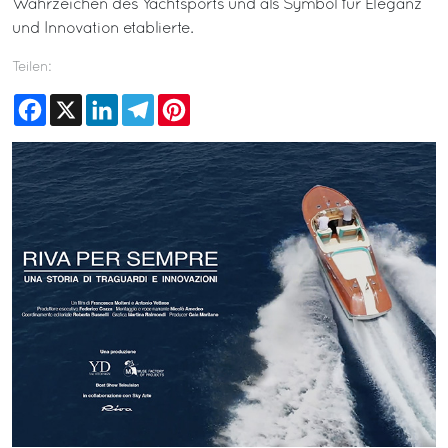
Wahrzeichen des Yachtsports und als Symbol für Eleganz
und Innovation etablierte.
Teilen:
Facebook
X
LinkedIn
Telegram
Pinterest