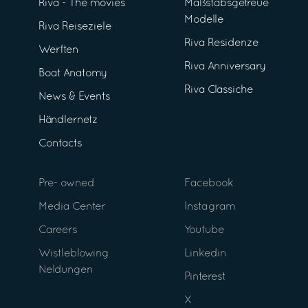
Riva - The movies
Maßstabsgetreue
Modelle
Riva Reiseziele
Riva Residenze
Werften
Riva Anniversary
Boat Anatomy
Riva Classiche
News & Events
Händlernetz
Contacts
Pre- owned
Facebook
Media Center
Instagram
Careers
Youtube
Wistleblowing
Linkedin
Neldungen
Pinterest
X