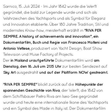
Sarnico, 15. Juli 2024 - Im Jahr 1842 wurde die Werft
gegründet, die bald zur Legende wurde und sich als
Wahrzeichen des Yachtsports und als Symbol für Eleganz
und Innovation etablierte. Über 180 Jahre Tradition, Stil und
"RIVA PER
modernstes Know-how, meisterhaft erzählt in
SEMPRE. A history of achievements and innovation”, ein
Dokumentarfilm, Buch und Regie von Francesca Molteni und
Antonio Vettese,
produziert von Yacht Design, Boat Show
Television und Muse Factory of Projects.
in Mailand uraufgeführte
am
Der
Dokumentarfilm wird
Dienstag, den 16. Juli um 21.15 Uhr
zur besten Sendezeit auf
Sky Art
und auf der Plattform NOW gestreamt.
ausgestrahlt
"RIVA PER SEMPRE"
Höhepunkte der
blickt zurück auf die
spannenden Geschichte von Riva
, der Werft, die 1842 von
dem Schiffsbauer Pietro Riva am Iseo-See gegründet
wurde und heute eine internationale Ikone des Yachtsports
und ein Symbol des Made in Italy ist. Der Dokumentarfilm