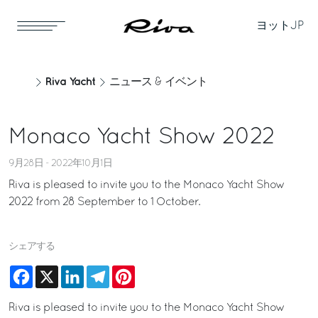
ヨット
JP
Riva Yacht
ニュース & イベント
Monaco Yacht Show 2022
9月28日 - 2022年10月1日
Riva is pleased to invite you to the Monaco Yacht Show
2022 from 28 September to 1 October.
シェアする
Facebook
X
LinkedIn
Telegram
Pinterest
Riva is pleased to invite you to the Monaco Yacht Show