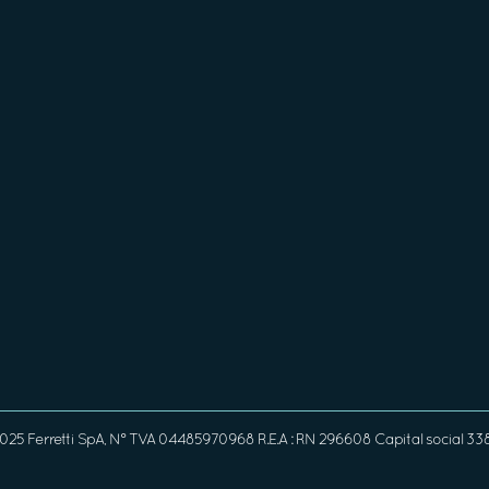
25 Ferretti SpA, N° TVA 04485970968 R.E.A : RN 296608 Capital social 33