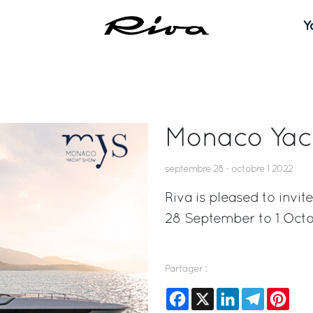
Y
Monaco Yac
septembre 28 - octobre 1 2022
Riva is pleased to inv
28 September to 1 Octo
Partager :
Facebook
X
LinkedIn
Telegram
Pinte