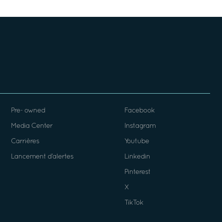
Pre- owned
Facebook
Media Center
Instagram
Carrières
Youtube
Lancement d’alertes
Linkedin
Pinterest
X
TikTok