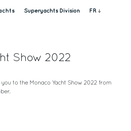
achts
Superyachts Division
FR
ht Show 2022
ite you to the Monaco Yacht Show 2022 from
ber.
rest