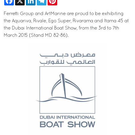
Ferretti Group and ArtMarine are proud to be exhibiting
the Aquariva, Rivale, Ego Super, Rivarama and Itama 45 at
the Dubai International Boat Show, from the 3rd to 7th
March 2015 (Stand MD 82-86).