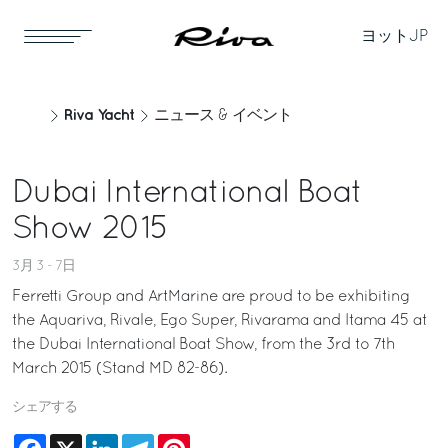
ヨット
JP
Riva Yacht
ニュース & イベント
Dubai International Boat
Show 2015
3月 3 - 7日
Ferretti Group and ArtMarine are proud to be exhibiting
the Aquariva, Rivale, Ego Super, Rivarama and Itama 45 at
the Dubai International Boat Show, from the 3rd to 7th
March 2015 (Stand MD 82-86).
シェアする
Facebook
X
LinkedIn
Telegram
Pinterest