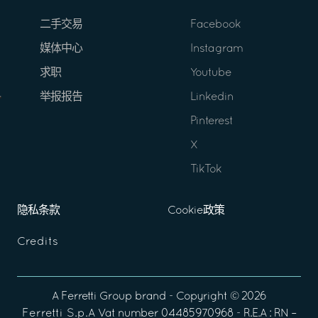
二手交易
Facebook
媒体中心
Instagram
求职
Youtube
举报报告
Linkedin
Pinterest
X
TikTok
隐私条款
Cookie政策
Credits
A
Ferretti Group
brand - Copyright ©
2026
Ferretti S.p.A
Vat number 04485970968 - R.E.A : RN –