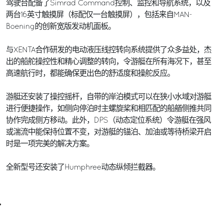
驾驶台配备了Simrad Command控制、监控和导航系统，以及
两台16英寸触摸屏（标配仅一台触摸屏），包括来自MAN-
Boening的创新宽版发动机面板。
与XENTA合作研发的电动液压线控转向系统提供了众多益处，杰
出的船舵操控性和精心调整的转向，令游艇在所有海况下，甚至
高速航行时，都能确保更出色的舒适度和操舵反应。
游艇还安装了操控摇杆，自带的岸泊模式可以在狭小水域对游艇
进行便捷操作，如侧向停泊时主螺旋桨和相匹配的船艏侧推共同
协作完成侧方移动。此外，DPS（动态定位系统）令游艇在强风
或湍流中能保持位置不变，对游艇的锚泊、加油或等待桥梁开启
时是一项完美的解决方案。
全新型号还安装了Humphree动态纵倾拦截器。