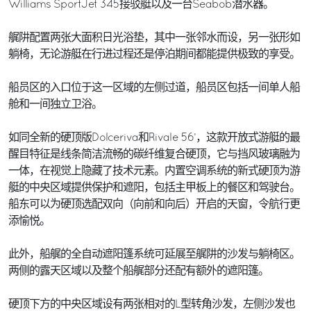
Williams SportJet 345接驳艇以及一台Seabob潜水器。
艉阱配置两张大面积日光浴垫，其中一张邻水而设，另一张形如
躺椅，无论游艇在行进过程还是停泊期间都能提供极致的享受。
船员区的入口位于这一区域的左侧过道，船员区包括一间单人船
舱和一间独立卫浴。
如同全新的硬顶版Dolceriva和Rivale 56’，这款开放式游艇的最
醒目特征是线条简洁流畅的碳纤维复合硬顶，它与挡风玻璃融为
一体，在视觉上隐藏了技术元素。内置空调系统的新式硬顶为游
艇的中央区域提供保护和遮阳，包括主甲板上的餐区和驾驶台。
船东可以为硬顶选配双向（向前和向后）开启的天窗，令航行更
添愉悦。
此外，船艉的全自动遮阳篷系统可延展至艉阱的沙发与躺椅区。
两侧的露天区域以及整个船艉部分还配有额外的遮阳篷。
硬顶下方的中央区域设有两张相对的L型转角沙发，左侧沙发也