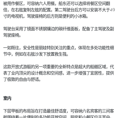
被用作餐区，可容纳六人用餐。船东还可以选择将餐区空间翻
倍，在右舷复制左舷的配置。第二驾驶台后方可以安装不大于49
寸的电视机，驾驶座椅的后方则是便利的小冰箱。
驾驶台采用了镜面不锈钢镶边的碳纤维面板，配备了主驾驶及副
驾驶座椅。
一如既往，安全性是丽娃特别关注的重点，体现在多处功能性细
节中，例如在右舷沙发下放置救生筏。
这款开放式游艇的另一项重要的全新特点是超大的船艏区域，代
表了业内顶尖的设计概念和空间感，进一步增强了宜居性，提供
了极致的自由与舒适。
室内
下层甲板的布局旨在打造最佳舒适度，可容纳六名宾客的三间客
舱围绕着一片便利的多功能开放空间，厨房和小餐区位于其中。