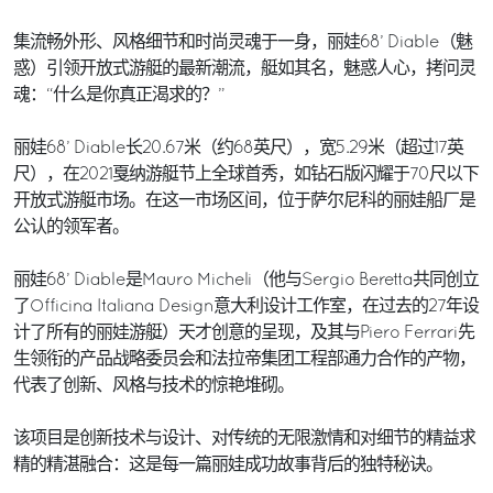
集流畅外形、风格细节和时尚灵魂于一身，丽娃68’ Diable（魅
惑）引领开放式游艇的最新潮流，艇如其名，魅惑人心，拷问灵
魂：“什么是你真正渴求的？”
丽娃68’ Diable长20.67米（约68英尺），宽5.29米（超过17英
尺），在2021戛纳游艇节上全球首秀，如钻石版闪耀于70尺以下
开放式游艇市场。在这一市场区间，位于萨尔尼科的丽娃船厂是
公认的领军者。
丽娃68’ Diable是Mauro Micheli（他与Sergio Beretta共同创立
了Officina Italiana Design意大利设计工作室，在过去的27年设
计了所有的丽娃游艇）天才创意的呈现，及其与Piero Ferrari先
生领衔的产品战略委员会和法拉帝集团工程部通力合作的产物，
代表了创新、风格与技术的惊艳堆砌。
该项目是创新技术与设计、对传统的无限激情和对细节的精益求
精的精湛融合：这是每一篇丽娃成功故事背后的独特秘诀。