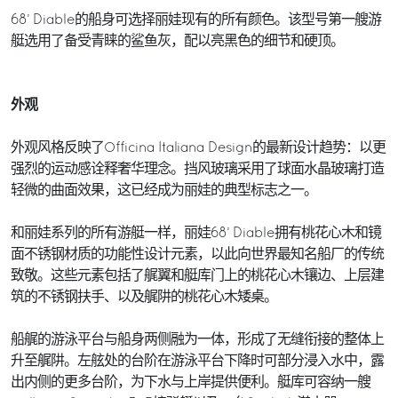
68’ Diable的船身可选择丽娃现有的所有颜色。该型号第一艘游
艇选用了备受青睐的鲨鱼灰，配以亮黑色的细节和硬顶。
外观
外观风格反映了Officina Italiana Design的最新设计趋势：以更
强烈的运动感诠释奢华理念。挡风玻璃采用了球面水晶玻璃打造
轻微的曲面效果，这已经成为丽娃的典型标志之一。
和丽娃系列的所有游艇一样，丽娃68’ Diable拥有桃花心木和镜
面不锈钢材质的功能性设计元素，以此向世界最知名船厂的传统
致敬。这些元素包括了艉翼和艇库门上的桃花心木镶边、上层建
筑的不锈钢扶手、以及艉阱的桃花心木矮桌。
船艉的游泳平台与船身两侧融为一体，形成了无缝衔接的整体上
升至艉阱。左舷处的台阶在游泳平台下降时可部分浸入水中，露
出内侧的更多台阶，为下水与上岸提供便利。艇库可容纳一艘