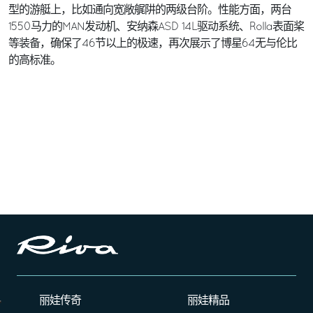
型的游艇上，比如通向宽敞艉阱的两级台阶。性能方面，两台
1550马力的MAN发动机、安纳森ASD 14L驱动系统、Rolla表面桨
等装备，确保了46节以上的极速，再次展示了博星64无与伦比
的高标准。
丽娃传奇
丽娃精品