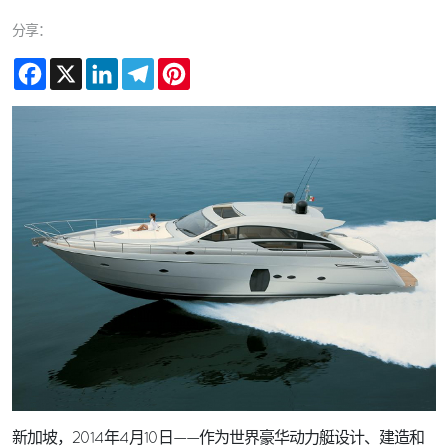
分享：
Facebook
X
LinkedIn
Telegram
Pinterest
新加坡，2014年4月10日——作为世界豪华动力艇设计、建造和