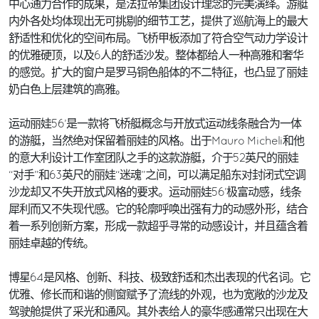
中心通力合作的成果，是法拉帝集团设计理念的完美演绎。游艇
内外各处均体现出无可挑剔的细节工艺，提供了巡航海上的最大
舒适性和优化的空间布局。飞桥甲板添加了符合空气动力学设计
的优雅硬顶，以及6人的舒适沙发。整体都给人一种高雅和奢华
的感觉。扩大的窗户是罗马铜色船体的不二特征，也凸显了丽娃
奶白色上层建筑的高雅。
运动丽娃56’是一款将飞桥艇概念与开放式运动线条融合为一体
的游艇，当然绝对保留着丽娃的风格。出于Mauro Micheli和他
的意大利设计工作室团队之手的这款游艇，介于52英尺的丽娃
“对手”和63英尺的丽娃“迷魂”之间，可以满足船东对封闭式空调
沙龙却又不失开放式风格的要求。运动丽娃56’极富动感，线条
犀利而又不失现代感。它的轮廓呼唤出强有力的动感外形，结合
着一系列创新方案，形成一款超乎寻常的动感设计，并且蕴含着
丽娃卓越的传统。
博星64是风格、创新、科技、极致舒适和杰出表现的代名词。它
优雅、修长而和谐的侧窗赋予了流线的外观，也为宽敞的沙龙及
驾驶舱提供了采光和通风。其外表给人的豪华感通常只出现在大