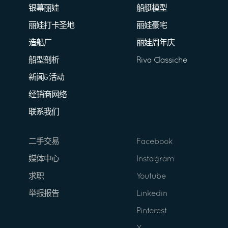
银幕丽娃
船艇模型
丽娃打卡圣地
丽娃豪宅
造船厂
丽娃周年庆
船型剖析
Riva Classiche
新闻&活动
经销商网络
联系我们
二手交易
Facebook
媒体中心
Instagram
求职
Youtube
举报报告
Linkedin
Pinterest