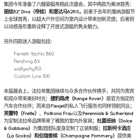
集团今年准备了六艘豪艇亮相此次盛会，其中两款为美洲首秀：
丽娃82’ Diva（帝娃）和意达马62RS，
前者于去年的戛纳游艇节
上全球首秀，以超大户外空间为室内设计带来创新灵感；后者则
以动感身形重新诠释了开放式游艇的隽永魅力。
另外四款迷人游艇包括：
Ferretti Yachts 860
Pershing 8X
wallywhy150
Custom Line 106’
本届展会上，法拉帝集团继续与众多合作伙伴携手，共同为贵宾
捷豹路虎（Range Rover）
和观众带来美好时光：
是官方指定的
Flexjet
汽车合作伙伴；而来自
的私人飞行服务也同样领航同业；
芙蕾特（Frette）
Poltrona Frau
Perennials & Sutherland
、
以及
杜嘉班纳（Dolce
为定制法拉帝品牌带来了雅致的室内外家具；
& Gabbana）
拉斯柯卡酒庄
为集团团队度身定制了正装制服；
（La Scolca）和伯瑞香槟（Champagne Pommery）
提供美