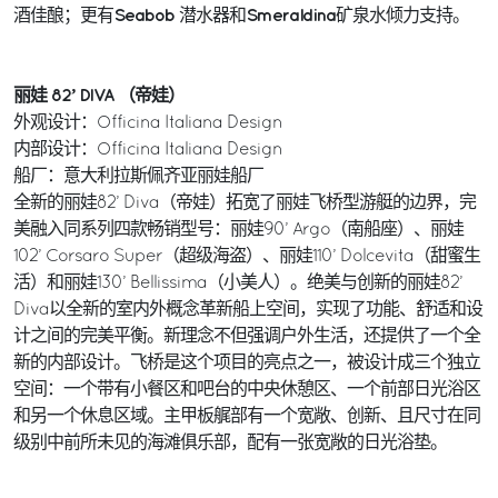
Seabob
Smeraldina
酒佳酿；更有
潜水器和
矿泉水倾力支持。
丽娃 82’ DIVA （帝娃）
外观设计：Officina Italiana Design
内部设计：Officina Italiana Design
船厂：意大利拉斯佩齐亚丽娃船厂
全新的丽娃82’ Diva（帝娃）拓宽了丽娃飞桥型游艇的边界，完
美融入同系列四款畅销型号：丽娃90’ Argo（南船座）、丽娃
102’ Corsaro Super（超级海盗）、丽娃110’ Dolcevita（甜蜜生
活）和丽娃130’ Bellissima（小美人）。绝美与创新的丽娃82’
Diva以全新的室内外概念革新船上空间，实现了功能、舒适和设
计之间的完美平衡。新理念不但强调户外生活，还提供了一个全
新的内部设计。飞桥是这个项目的亮点之一，被设计成三个独立
空间：一个带有小餐区和吧台的中央休憩区、一个前部日光浴区
和另一个休息区域。主甲板艉部有一个宽敞、创新、且尺寸在同
级别中前所未见的海滩俱乐部，配有一张宽敞的日光浴垫。