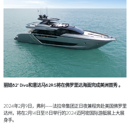
丽娃82’ Diva和意达马62RS将在佛罗里达海面完成美洲首秀 。
2024年2月9日，弗利——法拉帝集团正日夜兼程奔赴美国佛罗里
达州，将在2月14日至18日举行的2024迈阿密国际游艇展上大展
身手。