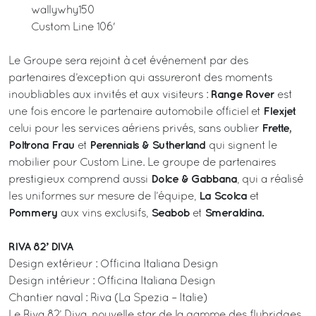
wallywhy150
Custom Line 106'
Le Groupe sera rejoint à cet événement par des
partenaires d’exception qui assureront des moments
Range Rover
inoubliables aux invités et aux visiteurs :
est
Flexjet
une fois encore le partenaire automobile officiel et
Frette,
celui pour les services aériens privés, sans oublier
Poltrona Frau
Perennials & Sutherland
et
qui signent le
mobilier pour Custom Line. Le groupe de partenaires
Dolce & Gabbana
prestigieux comprend aussi
, qui a réalisé
La Scolca
les uniformes sur mesure de l’équipe,
et
Pommery
Seabob
Smeraldina.
aux vins exclusifs,
et
RIVA 82’ DIVA
Design extérieur : Officina Italiana Design
Design intérieur : Officina Italiana Design
Chantier naval : Riva (La Spezia – Italie)
Le Riva 82’ Diva, nouvelle star de la gamme des flybridges