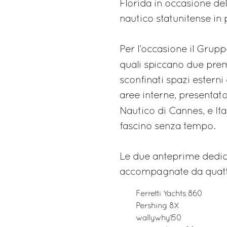
Florida in occasione de
nautico statunitense in
Per l’occasione il Grupp
quali spiccano due pre
sconfinati spazi estern
aree interne, presentat
Nautico di Cannes, e
It
fascino senza tempo.
Le due anteprime dedi
accompagnate da quatt
Ferretti Yachts 860
Pershing 8X
wallywhy150