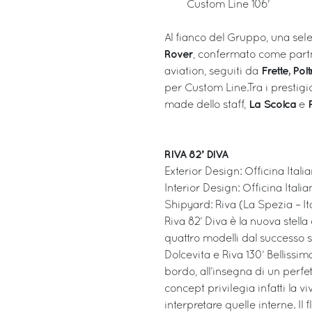
Custom Line 106'
Al fianco del Gruppo, una selez
Rover
, confermato come partn
Frette, Pol
aviation, seguiti da
per Custom Line.Tra i prestig
La Scolca
made dello staff,
e
RIVA 82’ DIVA
Exterior Design: Officina Ital
Interior Design: Officina Itali
Shipyard: Riva (La Spezia – It
Riva 82’ Diva è la nuova stell
quattro modelli dal successo st
Dolcevita e Riva 130’ Bellissim
bordo, all’insegna di un perfet
concept privilegia infatti la 
interpretare quelle interne. Il