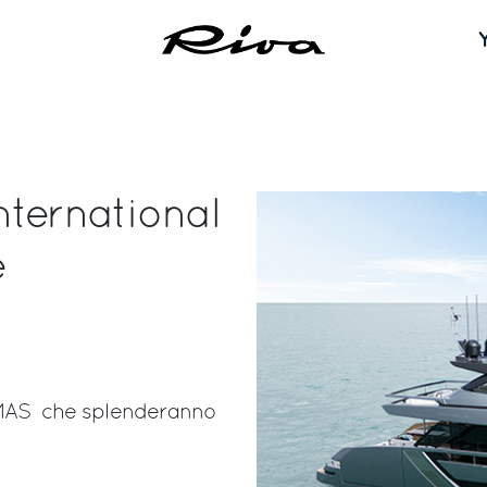
nternational
e
AMAS che splenderanno