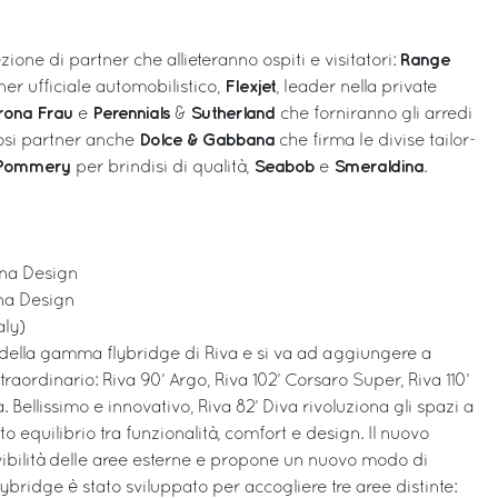
Range
ione di partner che allieteranno ospiti e visitatori:
Flexjet
er ufficiale automobilistico,
, leader nella private
trona Frau
Perennials
Sutherland
e
&
che forniranno gli arredi
Dolce & Gabbana
iosi partner anche
che firma le divise tailor-
Pommery
Seabob
Smeraldina
per brindisi di qualità,
e
.
iana Design
ana Design
aly)
a della gamma flybridge di Riva e si va ad aggiungere a
raordinario: Riva 90’ Argo, Riva 102’ Corsaro Super, Riva 110’
a. Bellissimo e innovativo, Riva 82’ Diva rivoluziona gli spazi a
to equilibrio tra funzionalità, comfort e design. Il nuovo
vivibilità delle aree esterne e propone un nuovo modo di
 flybridge è stato sviluppato per accogliere tre aree distinte: