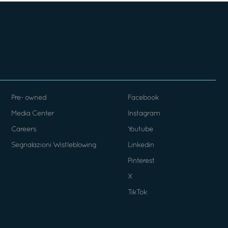
Pre- owned
Facebook
Media Center
Instagram
Careers
Youtube
Segnalazioni Wistleblowing
Linkedin
Pinterest
X
TikTok