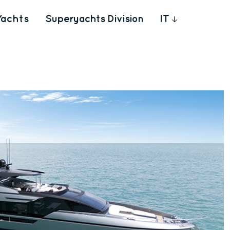
Yachts
Superyachts Division
IT