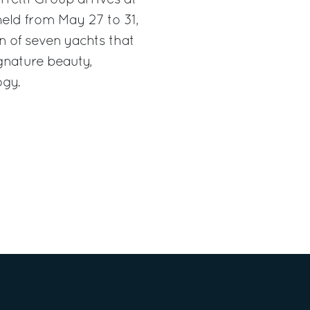
eld from May 27 to 31,
on of seven yachts that
gnature beauty,
ogy.