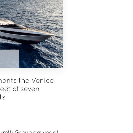
hants the Venice
eet of seven
ts
rretti Group arrives at