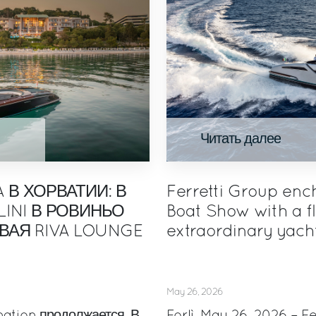
Читать далее
A В ХОРВАТИИ: В
Ferretti Group enc
INI В РОВИНЬО
Boat Show with a fl
ВАЯ RIVA LOUNGE
extraordinary yach
May 26, 2026
nation продолжается. В
Forlì, May 26, 2026 – Fe