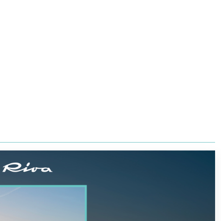
s
Подразделение SuperYachts
RU