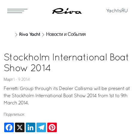
Yachts
RU
Riva Yacht
Новости и События
Stockholm International Boat
Show 2014
Март 1 - 9 2014
Ferretti Group through its Dealer Callisma will be present at
the Stockholm International Boat Show 2014 from 1st to 9th
March 2014.
Поделиться:
Facebook
X
LinkedIn
Telegram
Pinterest