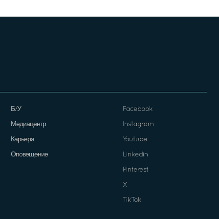
Б/У
Facebook
Медиацентр
Instagram
Карьера
Youtube
Оповещение
Linkedin
Pinterest
X
TikTok