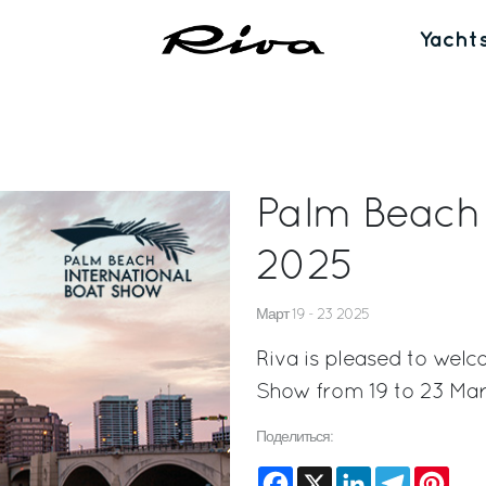
Yacht
Palm Beach 
2025
Март 19 - 23 2025
Riva is pleased to welc
Show from 19 to 23 Mar
Поделиться:
Facebook
X
LinkedIn
Telegram
Pinte