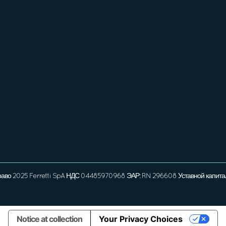
раво 2025 Ferretti SpA НДС 04485970968 ЭАР: RN 296608 Уставной капита
Notice at collection
Your Privacy Choices