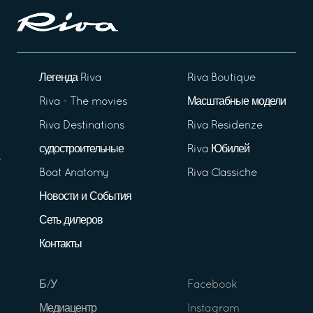
Легенда Riva
Riva Boutique
Riva - The movies
Масштабные модели
Riva Destinations
Riva Residenze
судостроительные
Riva Юбилей
Boat Anatomy
Riva Classiche
Новости и События
Сеть дилеров
Контакты
Б/У
Facebook
Медиацентр
Instagram