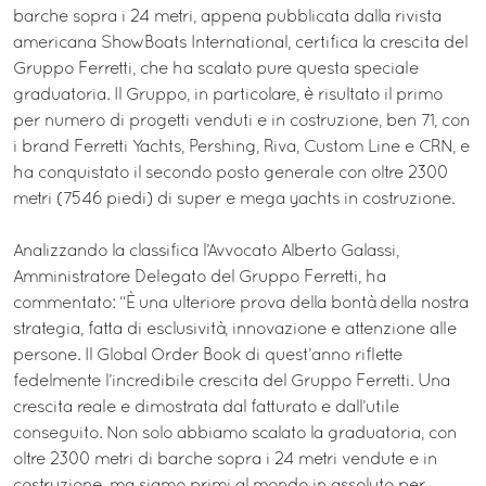
barche sopra i 24 metri, appena pubblicata dalla rivista
americana ShowBoats International, certifica la crescita del
Gruppo Ferretti, che ha scalato pure questa speciale
graduatoria. Il Gruppo, in particolare, è risultato il primo
per numero di progetti venduti e in costruzione, ben 71, con
i brand Ferretti Yachts, Pershing, Riva, Custom Line e CRN, e
ha conquistato il secondo posto generale con oltre 2300
metri (7546 piedi) di super e mega yachts in costruzione.
Analizzando la classifica l’Avvocato Alberto Galassi,
Amministratore Delegato del Gruppo Ferretti, ha
commentato: “È una ulteriore prova della bontà della nostra
strategia, fatta di esclusività, innovazione e attenzione alle
persone. Il Global Order Book di quest’anno riflette
fedelmente l’incredibile crescita del Gruppo Ferretti. Una
crescita reale e dimostrata dal fatturato e dall’utile
conseguito. Non solo abbiamo scalato la graduatoria, con
oltre 2300 metri di barche sopra i 24 metri vendute e in
costruzione, ma siamo primi al mondo in assoluto per