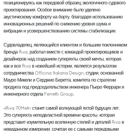
позиционируясь как передовой образец экологичного судового
проектирования. Особое внимание было уделено
акустическому комфорту на борту, благодаря использованию
инновационных решений по снижению уровня шума и
вибрации и усовершенствованию системы стабилизации.
Судовладелец, являющийся клиентом и большим поклонником
бренда Riva, работал вместе с командой проектировщиков и
дизайнеров над созданием суперяхты своей мечты, которая,
как и все Riva в новейшей истории, является результатом
сотрудничества Officina Italiana Design, студии, основанной
Мауро Микели и Серджио Беретта, комитета по стратегии
продукта под председательством инженера Пьеро Феррари и
инженерного отдела Ferretti Group.
«Riva 70Metri станет самой волнующей яхтой будущих лет.
Это суперяхта неподвластной времени красоты, которая
представит изумительную вселенную стилей и деталей Riva в
невиданном измерении, сочетая ее с самыми передовыми