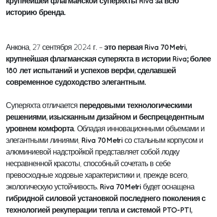
крупнейшей флагманской суперяхты Riva за всю
историю бренда.
это первая Riva 70Metri,
Анкона, 27 сентября 2024 г. –
крупнейшая флагманская суперяхта в истории Riva; более
180 лет испытаний и успехов верфи, сделавшей
современное судоходство элегантным.
передовыми технологическими
Суперяхта отличается
решениями, изысканным дизайном и беспрецедентным
уровнем комфорта
. Обладая инновационными объемами и
Riva 70Metri
элегантными линиями,
со стальным корпусом и
алюминиевой надстройкой представляет собой лодку
несравненной красоты, способный сочетать в себе
превосходные ходовые характеристики и, прежде всего,
Riva 70Metri
экологическую устойчивость.
будет оснащена
гибридной силовой установкой последнего поколения с
технологией рекуперации тепла и системой PTO-PTI,