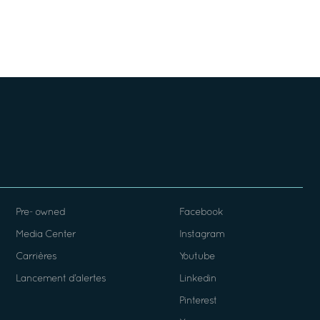
Pre- owned
Facebook
Media Center
Instagram
Carrières
Youtube
Lancement d’alertes
Linkedin
Pinterest