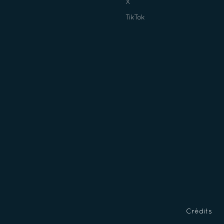
X
TikTok
Crédits