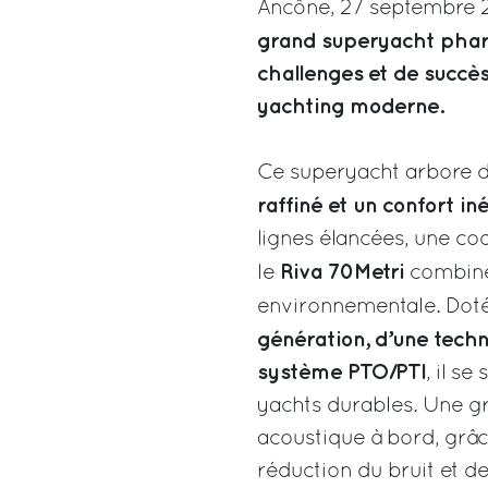
Ancône, 27 septembre 
grand superyacht phare 
challenges et de succès
yachting moderne.
Ce superyacht arbore 
raffiné et un confort in
lignes élancées, une co
Riva 70Metri
le
combine
environnementale. Dot
génération, d’une techn
système PTO/PTI
, il s
yachts durables. Une gr
acoustique à bord, grâce
réduction du bruit et d