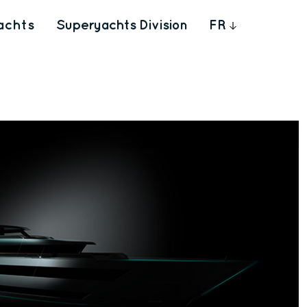
achts
Superyachts Division
FR