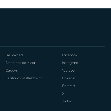
Pre- owned
Facebook
Assessoria de Mídia
Instagram
Careers
Youtube
Relatórios Wistleblowing
Linkedin
Pinterest
X
TikTok