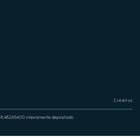
Créditos
338.482.654,00 inteiramente depositado