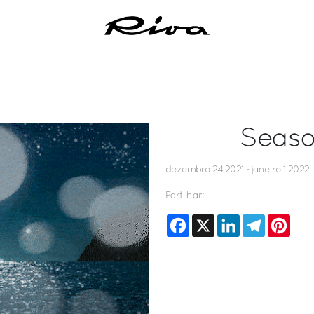
Seaso
dezembro 24 2021 - janeiro 1 2022
Partilhar:
Facebook
X
LinkedIn
Telegram
Pinte