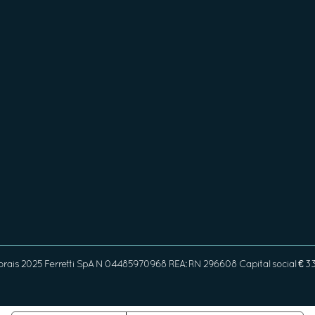
orais 2025 Ferretti SpA N 04485970968 REA: RN 296608 Capital social € 