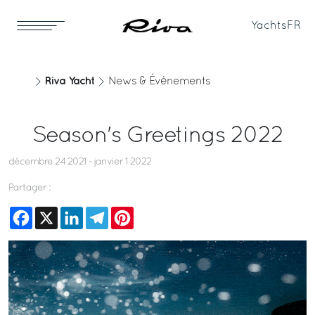
Yachts
FR
Riva Yacht
News & Événements
Season's Greetings 2022
décembre 24 2021 - janvier 1 2022
Partager :
Facebook
X
LinkedIn
Telegram
Pinterest