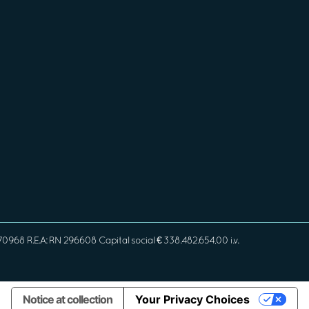
968 R.E.A: RN 296608 Capital social € 338.482.654,00 i.v.
Notice at collection
Your Privacy Choices