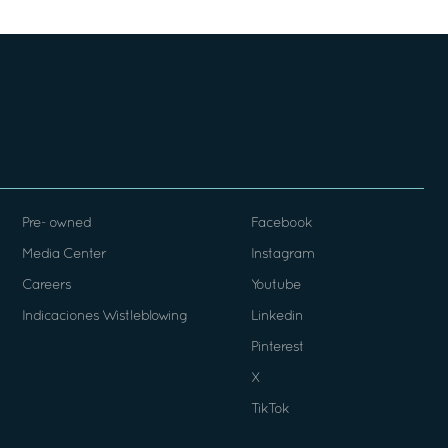
Pre- owned
Facebook
Media Center
Instagram
Careers
Youtube
Indicaciones Wistleblowing
Linkedin
Pinterest
X
TikTok