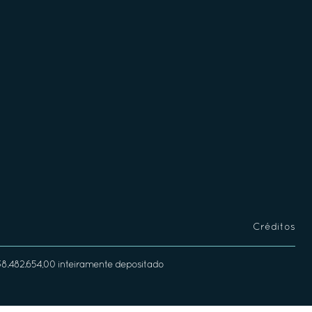
Créditos
338.482.654,00 inteiramente depositado