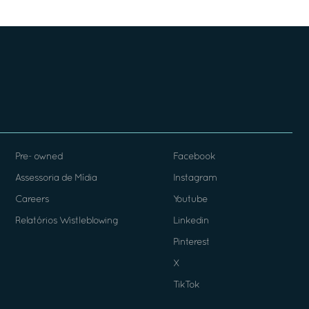
Pre- owned
Facebook
Assessoria de Mídia
Instagram
Careers
Youtube
Relatórios Wistleblowing
Linkedin
Pinterest
X
TikTok