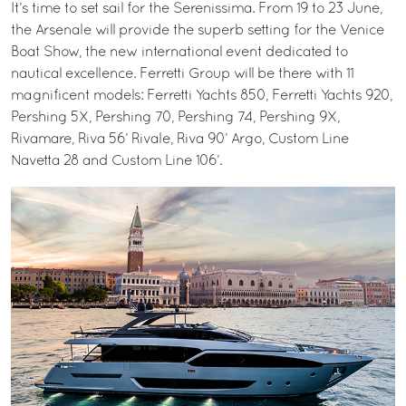
It’s time to set sail for the Serenissima. From 19 to 23 June,
the Arsenale will provide the superb setting for the Venice
Boat Show, the new international event dedicated to
nautical excellence. Ferretti Group will be there with 11
magnificent models: Ferretti Yachts 850, Ferretti Yachts 920,
Pershing 5X, Pershing 70, Pershing 74, Pershing 9X,
Rivamare, Riva 56’ Rivale, Riva 90’ Argo, Custom Line
Navetta 28 and Custom Line 106’.