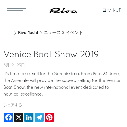
ヨット
JP
Riva Yacht
ニュース & イベント
Venice Boat Show 2019
6月 19 - 23日
It’s time to set sail for the Serenissima. From 19 to 23 June,
the Arsenale will provide the superb setting for the Venice
Boat Show, the new international event dedicated to
nautical excellence.
シェアする
Facebook
X
LinkedIn
Telegram
Pinterest