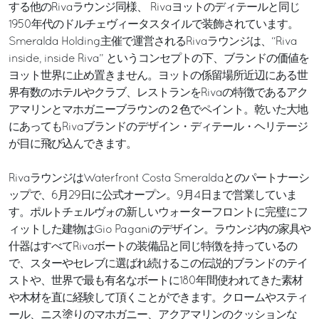
する他のRivaラウンジ同様、 Rivaヨットのディテールと同じ
1950年代のドルチェヴィータスタイルで装飾されています。
Smeralda Holding主催で運営されるRivaラウンジは、“Riva
inside, inside Riva” というコンセプトの下、ブランドの価値を
ヨット世界に止め置きません。ヨットの係留場所近辺にある世
界有数のホテルやクラブ、レストランをRivaの特徴であるアク
アマリンとマホガニーブラウンの２色でペイント。乾いた大地
にあってもRivaブランドのデザイン・ディテール・ヘリテージ
が目に飛び込んできます。
RivaラウンジはWaterfront Costa Smeraldaとのパートナーシ
ップで、6月29日に公式オープン。9月4日まで営業していま
す。ポルトチェルヴォの新しいウォーターフロントに完璧にフ
ィットした建物はGio Paganiのデザイン。ラウンジ内の家具や
什器はすべてRivaボートの装備品と同じ特徴を持っているの
で、スターやセレブに選ばれ続けるこの伝説的ブランドのテイ
ストや、世界で最も有名なボートに180年間使われてきた素材
や木材を直に経験して頂くことができます。クロームやスティ
ール、ニス塗りのマホガニー、アクアマリンのクッションな