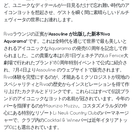
ど、ユニークなディテールが一目見るだけで忘れ難い時代のア
イコンヨットを想起させ、ゲストを瞬く間に素晴らしいドルチ
ェヴィータの世界にお連れします。
Assouline が出版した新本‘Riva
Rivaラウンジの正賓が
Aquarama’
です。これは全時代を通じて世界で最も美しいと
されるアイコニックなAquarama の発売60周年を記念して作
られました。この貴重な本は6月11日ヴェネチアのLa Fenice大
劇場で行われたブランド180周年特別イベントで公式に紹介さ
れ、7月4日よりAssouline のウェブサイトで販売されます。
Riva体験を完璧にするのが、才能あるミクソロジストが現地の
スペシャリティとRivaの歴史からインスピレーションを得て作
り上げたカクテルとドリンクです。これらにはすべて伝説ブラ
ンドのアイコニックなヨットの名前が冠されています。今年の
バーを指揮するのがMaurizio Muzzu。コスタズメラルダの中
心にある特別なリゾートLi Neuli Country Clubのバーマネージ
ャーで、クラブ内のCocktail & Wineバーは近年イタリアトッ
プ10にも選出されています。