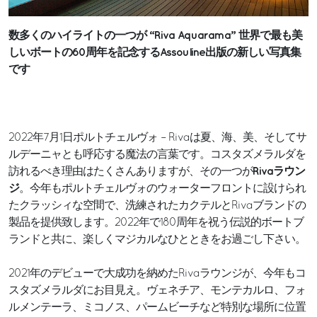
数多くのハイライトの一つが “Riva Aquarama” 世界で最も美
しいボートの60周年を記念するAssouline出版の新しい写真集
です
2022年7月1日ポルトチェルヴォ – Rivaは夏、海、美、そしてサ
ルデーニャとも呼応する魔法の言葉です。コスタズメラルダを
Rivaラウン
訪れるべき理由はたくさんありますが、その一つが
ジ
。今年もポルトチェルヴォのウォーターフロントに設けられ
たクラッシィな空間で、洗練されたカクテルとRivaブランドの
製品を提供致します。2022年で180周年を祝う伝説的ボートブ
ランドと共に、楽しくマジカルなひとときをお過ごし下さい。
2021年のデビューで大成功を納めたRivaラウンジが、今年もコ
スタズメラルダにお目見え。ヴェネチア、モンテカルロ、フォ
ルメンテーラ、ミコノス、パームビーチなど特別な場所に位置