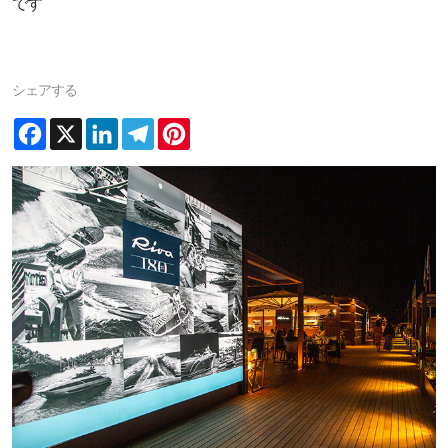
です
シェアする
Facebook
X
LinkedIn
Telegram
Pinterest