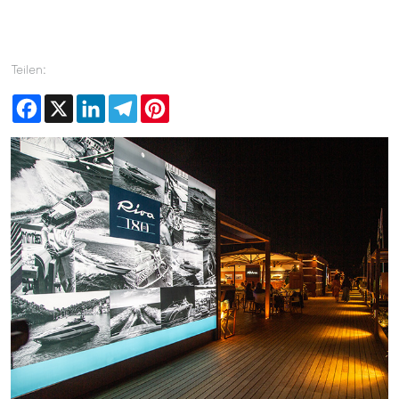
Teilen:
Facebook
X
LinkedIn
Telegram
Pinterest