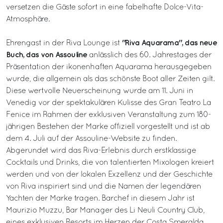
versetzen die Gäste sofort in eine fabelhafte Dolce-Vita-
Atmosphäre.
"Riva Aquarama", das neue
Ehrengast in der Riva Lounge ist
Buch, das von Assouline
anlässlich des 60. Jahrestages der
Präsentation der ikonenhaften Aquarama herausgegeben
wurde, die allgemein als das schönste Boot aller Zeiten gilt.
Diese wertvolle Neuerscheinung wurde am 11. Juni in
Venedig vor der spektakulären Kulisse des Gran Teatro La
Fenice im Rahmen der exklusiven Veranstaltung zum 180-
jährigen Bestehen der Marke offiziell vorgestellt und ist ab
dem 4. Juli auf der Assouline-Website zu finden.
Abgerundet wird das Riva-Erlebnis durch erstklassige
Cocktails und Drinks, die von talentierten Mixologen kreiert
werden und von der lokalen Exzellenz und der Geschichte
von Riva inspiriert sind und die Namen der legendären
Yachten der Marke tragen. Barchef in diesem Jahr ist
Maurizio Muzzu, Bar Manager des Li Neuli Country Club,
eines exklusiven Resorts im Herzen der Costa Smeralda,