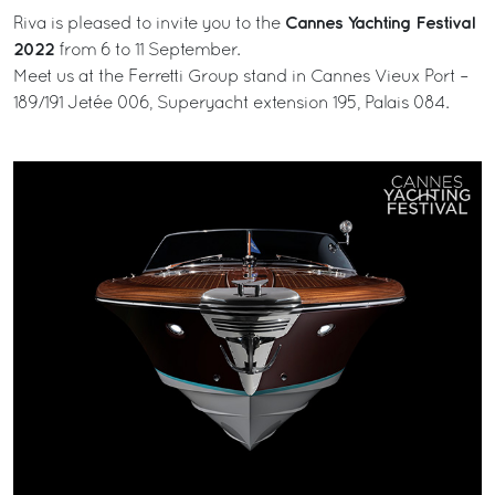
Cannes Yachting Festival
Riva is pleased to invite you to the
2022
from 6 to 11 September.
Meet us at the Ferretti Group stand in Cannes Vieux Port –
189/191 Jetée 006, Superyacht extension 195, Palais 084.