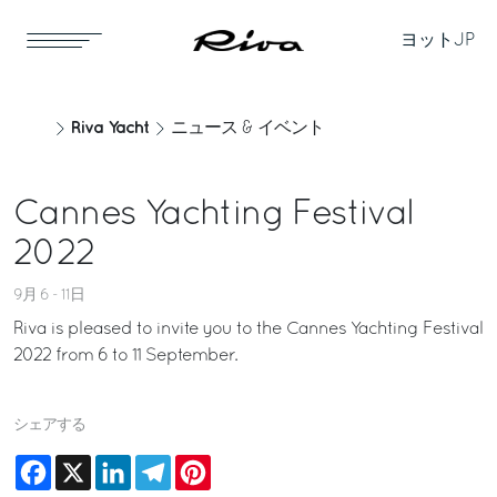
ヨット
JP
Riva Yacht
ニュース & イベント
Cannes Yachting Festival
2022
9月 6 - 11日
Riva is pleased to invite you to the Cannes Yachting Festival
2022 from 6 to 11 September.
シェアする
Facebook
X
LinkedIn
Telegram
Pinterest