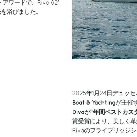
アワードで、Riva 82'
脚光を浴びました。
2025年1月24日デュッ
Boat & Yachting
が主催
Diva
“年間ベストカスタ
が
賞受賞により、美しく革
Rivaのフライブリッ