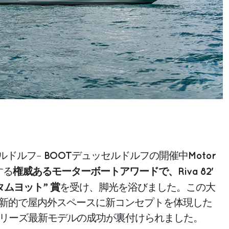
BOOT
Motor
セルドルフ–
デュッセルドルフの開催中
権威あるモーターボートアワードで、Riva 82'
する
ムヨット” 賞
を受け、脚光を浴びました。この大
新的で屋内外スペースに新コンセプトを体現した
ジシリーズ最新モデルの成功が裏付けられました。