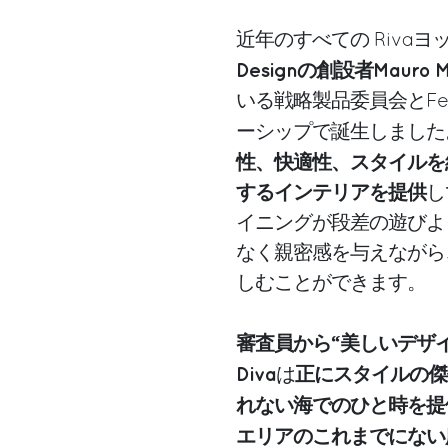
近年のすべての Riva
Designの創設者Mauro Mic
いる戦略製品委員会とFe
ーシップで誕生しました
性、快適性、スタイルを
するインテリアを提供
し
イニングが段差の遊びよ
なく親密感を与えながら
しむことができます。
審査員から“美しいデザ
Diva
正にスタイルの傑
は
れない海でのひと時を提
エリアのこれまでにない