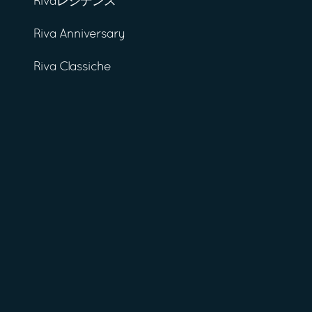
Rivaレジデンス
Riva Anniversary
Riva Classiche