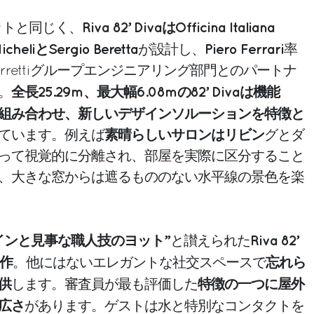
Riva 82’ DivaはOfficina Italiana
ヨットと同じく、
heliとSergio Beretta
Piero Ferrari
が設計し、
率
rrettiグループエンジニアリング部門とのパートナ
全長25.29m、最大幅6.08mの82’ Divaは機能
。
組み合わせ、新しいデザインソルーションを特徴と
素晴らしいサロンはリビン
ています。例えば
グとダ
って視覚的に分離され、部屋を実際に区分すること
、大きな窓からは遮るもののない水平線の景色を楽
インと見事な職人技のヨット”
Riva 82’
と讃えられた
作
忘れら
。他にはないエレガントな社交スペースで
供
特徴の一つに屋外
します。審査員が最も評価した
広さ
があります。ゲストは水と特別なコンタクトを