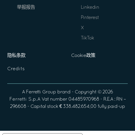
举报报告
Linkedin
Pinterest
X
TikTok
隐私条款
Cookie政策
Credits
A
Ferretti Group
brand - Copyright ©
2026
Ferretti S.p.A
Vat number 04485970968 - R.E.A : RN –
296608 - Capital stock € 338.482.654,00 fully paid-up