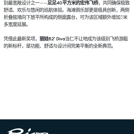
足足40平方米的宏伟飞桥
别最宽敞设计之一——
，共同确保极致
舒适、欢乐与悠闲的巡航体验。海滩俱乐部更是极具创新，两侧
折叠舷墙向下放平所构成的侧面露台，可为该区域额外增加3米
多宽度延展。
丽娃82’ Diva
凭借此最新奖项，
当仁不让地成为该级别飞桥游艇
的新标杆，是功能、舒适与设计间完美平衡的全新典范。