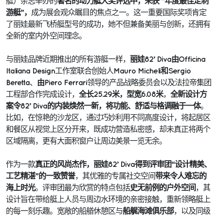
著名的动力艇大奖评选中，荣获 “年度最佳定制
艇）杂志举办的
游艇”，
成为展会观众瞩目的焦点之一。这一重要国际奖项肯定
了丽娃最新飞桥艇型号的成功，她不但兼备美丽与创新，还拥有
全新的室内外空间理念。
丽娃82’ Diva由Officina
与丽娃品牌近期推出的所有游艇一样，
Italiana Design
Mauro Micheli和Sergio
工作室联合创始人
Beretta
由Piero Ferrari
、
领导的产品战略委员会以及法拉帝集团
全长25.29米，型宽6.08米
全新设计方
工程部合作完成设计，
，
案令82’ Diva的内装焕然一新，将功能、舒适与格调融于一体
。
比如，在惊艳的沙龙区，通过巧妙利用不同高度设计，将起居区
和餐区从视觉上区分开来，既成功营造私密感，却未真正将两个
区域隔离，更有大面积窗户让周边美景一览无余。
真正的风尚杰作，丽娃82’ Diva得到评审团“设计精美、
作为一款
工艺精湛”的一致赞誉
带来令人难忘的
，其优雅的专属社交空间
海上时光
史无前例的户外空间
。评审团最为欣赏的特点包括
，其
设计旨在带给艇上人员与周边水环境的亲密接触，重新领略艇上
船艉海滩俱乐部
的每一刻乐趣。宽敞的船艏休憩区与
，以及同级