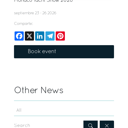
Monaco Yacht Show 2026
septiembre 23 - 26 2026
Comparte:
Facebook
X
LinkedIn
Telegram
Pinterest
Book event
Other News
Search