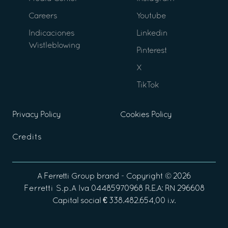
Careers
Youtube
Indicaciones
Linkedin
Wistleblowing
Pinterest
X
TikTok
Privacy Policy
Cookies Policy
Credits
A
Ferretti Group
brand - Copyright ©
2026
Ferretti S.p.A
Iva 04485970968 R.E.A: RN 296608
Capital social € 338.482.654,00 i.v.