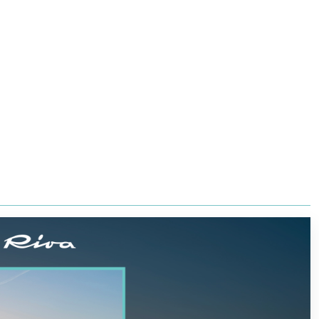
Yates
Superyachts Division
ES