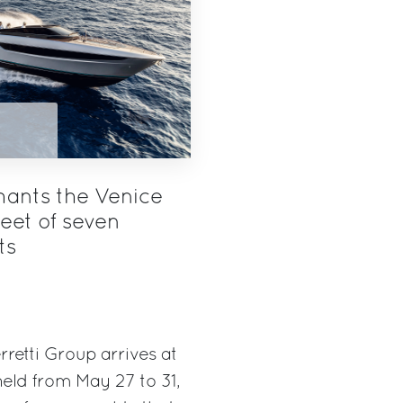
hants the Venice
eet of seven
ts
rretti Group arrives at
eld from May 27 to 31,