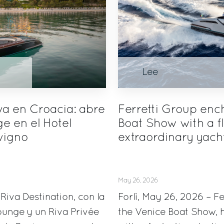
Lee
va en Croacia: abre
Ferretti Group enc
e en el Hotel
Boat Show with a fl
vigno
extraordinary yach
May 26, 2026
 Riva Destination, con la
Forlì, May 26, 2026 – Fe
ounge y un Riva Privée
the Venice Boat Show, h