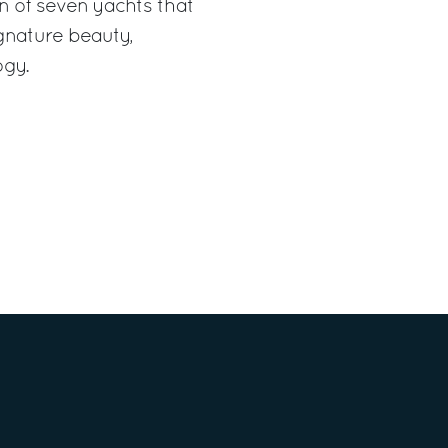
on of seven yachts that
gnature beauty,
ogy.