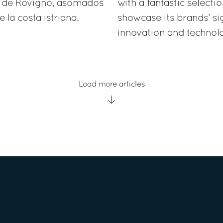
ni de Rovigno, asomados
with a fantastic selecti
e la costa istriana.
showcase its brands’ si
innovation and technol
Load more articles