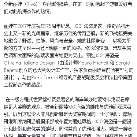
全新丽娃（Riva）飞桥艇的揭幕，在第一时间激起了游艇爱好者
们对此航海杰作的热情。
丽娃在2017年庆祝其175周年纪念，100’ 海盗是这一传奇品牌历
史上又一新的光辉篇章。继承历代的传奇游艇，新的飞桥艇完美
地融合了舒适、性能、风尚与安全。她的壮丽身姿——以极为平
衡的方式呈现——配上动感十足的风格、修长的轮廓、暗灰金属
色调和大面积的玻璃表面令她更为突出。丽娃100’ 海盗是
Officina Italiana Design（由设计师Mauro Micheli 和 Sergio
Beretta创立的意大利设计工作室，独家负责丽娃目前所有型号的
设计），与由Piero Ferrari领导的产品战略委员会和法拉帝集团
工程部合作的结晶。
“在一级方程式世界锦标赛最著名的海岸举办地蒙特卡洛观看摩
纳哥大奖赛的观众，被全新丽娃100’海盗的雄伟与优雅而深深吸
引。展出这艘令人非凡创新艇是大奖赛期间的一个子活动：摩纳
哥港和摩纳哥游艇俱乐部被布置为丽娃风格，100’海盗是一艘设
计和比例和谐优美的游艇，同时兼具了优雅和强大。她是一艘宽
体船，拥有大量空间，同时对细节精益求精。她已经在市场上成