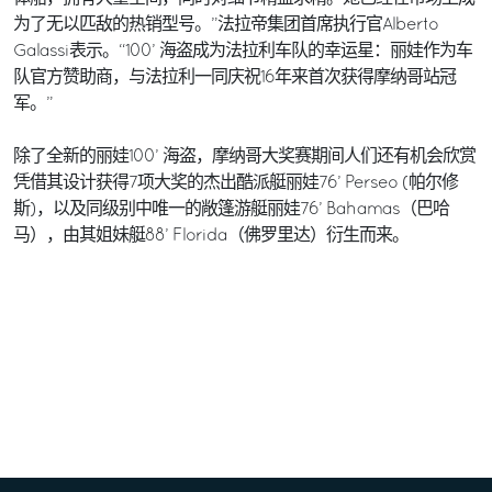
为了无以匹敌的热销型号。”法拉帝集团首席执行官Alberto
Galassi表示。“100’ 海盗成为法拉利车队的幸运星：丽娃作为车
队官方赞助商，与法拉利一同庆祝16年来首次获得摩纳哥站冠
军。”
除了全新的丽娃100’ 海盗，摩纳哥大奖赛期间人们还有机会欣赏
凭借其设计获得7项大奖的杰出酷派艇丽娃76’ Perseo (帕尔修
斯)，以及同级别中唯一的敞篷游艇丽娃76’ Bahamas（巴哈
马），由其姐妹艇88’ Florida（佛罗里达）衍生而来。