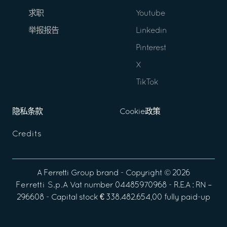
求职
Youtube
举报报告
Linkedin
Pinterest
X
TikTok
隐私条款
Cookie政策
Credits
A
Ferretti Group
brand - Copyright ©
2026
Ferretti S.p.A
Vat number 04485970968 - R.E.A : RN –
296608 - Capital stock € 338.482.654,00 fully paid-up