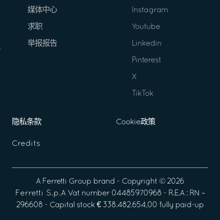
媒体中心
Instagram
求职
Youtube
举报报告
Linkedin
Pinterest
X
TikTok
隐私条款
Cookie政策
Credits
A
Ferretti Group
brand - Copyright ©
2026
Ferretti S.p.A
Vat number 04485970968 - R.E.A : RN –
296608 - Capital stock € 338.482.654,00 fully paid-up