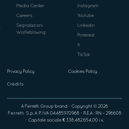
Media Center
Instagram
Careers
Youtube
Segnalazioni
Linkedin
Wistleblowing
Pinterest
X
TikTok
Privacy Policy
Cookies Policy
Credits
A
Ferretti Group
brand - Copyright ©
2026
Ferretti S.p.A
P. IVA 04485970968 - R.E.A : RN – 296608
- Capitale sociale € 338.482.654,00 i.v.