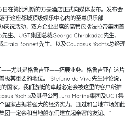
16日在第比利斯的万豪酒店正式向媒体发布。发布会
落于这座都城顶级娱乐中心内的至尊俱乐部
ge Bar举办庆祝活动，双方企业出席的高管包括法拉帝集团首
ivo先生、UGT集团总裁George Chirakadze先生、
裁Craig Bonnett先生、以及Caucasus Yachts总经理
区——尤其是格鲁吉亚——拓展业务。格鲁吉亚在这片
其重要的地位。”Stefano de Vivo先生评论说，
美的国家，我们游艇的卓越必定会被这里的客户所推
us Yachts及其母公司Euro Marine集团及UGT集
个国家占据着强大的经济实力。通过和当地市场如此
集团一定会和当地船东们建立起亲密的友谊。”