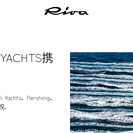
YACHTS携
chts、Pershing、
销权。