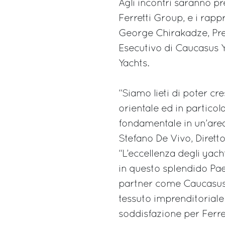
Agli incontri saranno p
Ferretti Group, e i rap
George Chirakadze, Pre
Esecutivo di Caucasus Y
Yachts.
“Siamo lieti di poter c
orientale ed in partico
fondamentale in un’are
Stefano De Vivo, Dirett
“L’eccellenza degli yac
in questo splendido Paes
partner come Caucasus 
tessuto imprenditorial
soddisfazione per Ferret