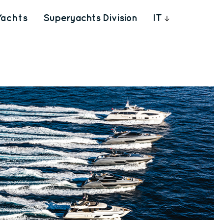
Yachts
Superyachts Division
IT