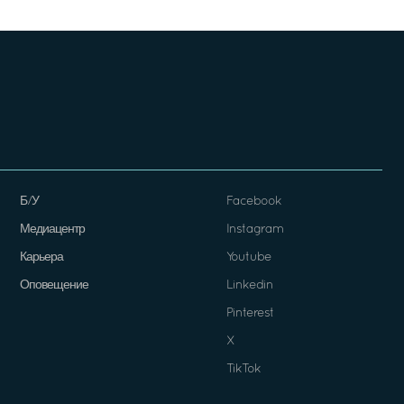
Б/У
Facebook
Медиацентр
Instagram
Карьера
Youtube
Оповещение
Linkedin
Pinterest
X
TikTok