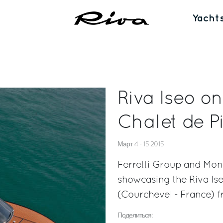
Yacht
Riva Iseo on
Chalet de P
Март 4 - 15 2015
Ferretti Group and Mon
showcasing the Riva Ise
(Courchevel - France) f
Поделиться: