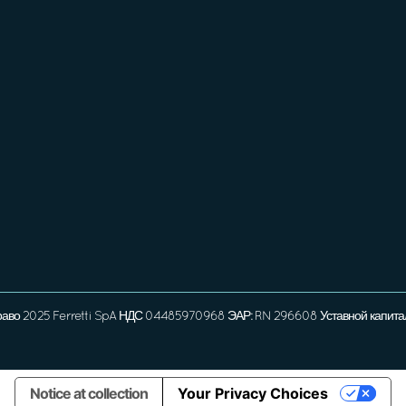
раво 2025 Ferretti SpA НДС 04485970968 ЭАР: RN 296608 Уставной капита
Notice at collection
Your Privacy Choices