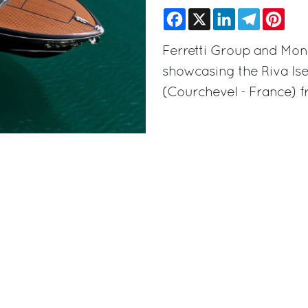
Facebook
X
LinkedIn
Telegram
Pinte
Ferretti Group and Mon
showcasing the Riva Ise
(Courchevel - France) f