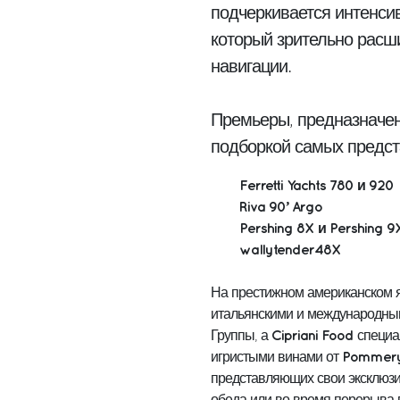
подчеркивается интенси
который зрительно расши
навигации.
Премьеры, предназначен
подборкой самых предст
Ferretti Yachts 780 и 920
Riva 90’ Argo
Pershing 8X и Pershing 9
wallytender48X
На престижном американском я
итальянскими и международны
Cipriani Food
Группы, а
специа
Pommer
игристыми винами от
представляющих свои эксклюзи