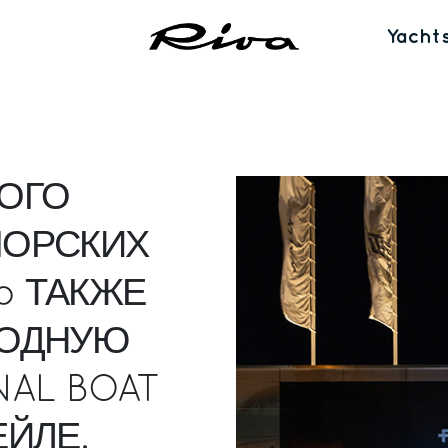
Yacht
ОГО
МОРСКИХ
up ТАКЖЕ
РОДНУЮ
NAL BOAT
ЙЛЕ.