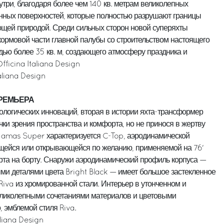
нутри, благодаря более чем 140 кв. метрам великолепных
янных поверхностей, которые полностью разрушают границы
ающей природой. Среди сильных сторон новой суперяхты
кормовой части главной палубы со строительством настоящего
дью более 35 кв. м, создающего атмосферу праздника и
fficina Italiana Design
aliana Design
 ПРЕМЬЕРА
ологических инноваций, вторая в истории яхта-трансформер
чки зрения пространства и комфорта, но не принося в жертву
ahamas Super характеризуется C-Top, аэродинамической
щейся или открывающейся по желанию, применяемой на 76'
та на борту. Снаружи аэродинамический профиль корпуса —
ми деталями цвета Bright Black — имеет большое застекленное
Riva из хромированной стали. Интерьер в утонченном и
еликолепными сочетаниями материалов и цветовыми
, эмблемой стиля Riva.
aliana Design