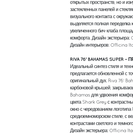
открытых пространств, но и из
застекленных панелей и стекл
визуального контакта с окруж
выделяется полная переделка 
увеличенного бич-клаба площа
комфорта. Дизайн экстерьера: O
Дизайн интерьеров: Officina It
RIVA 76’ BAHAMAS SUPER –
Идеальный синтез стиля и техн
предлагается обновленной с то
оригинальный дух. Riva 76’ B
карбоновой крышей, закрываю
Bahamas для удвоения комфор
цвета Shark Grey с контрастны
окно с чередованием логотипа 
средиземноморском стиле, с в
контрастами светлого и темного
Дизайн экстерьера: Officina It