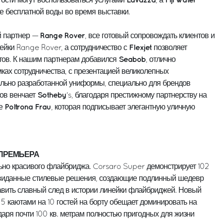
Lavazza
Fiji water
ости могут воспользоваться услугами
, а
е бесплатной воды во время выставки.
Range Rover
 партнер —
, все готовый сопровождать клиентов и
Flexjet
ейки Range Rover, а сотрудничество с
позволяет
Seabob
етов. К нашим партнерам добавился
, отлично
ках сотрудничества, с презентацией великолепных
льно разработанной униформы, специально для брендов
Sotheby
ов венчает
's, благодаря престижному партнерству на
Poltrona Frau
же
, которая подписывает элегантную уличную
– ПРЕМЬЕРА
но красивого флайбриджа. Corsaro Super демонстрирует 102
невиданные стилевые решения, создающие подлинный шедевр
тавить славный след в истории линейки флайбриджей. Новый
5 каютами на 10 гостей на борту обещает доминировать на
одаря почти 100 кв. метрам полностью пригодных для жизни