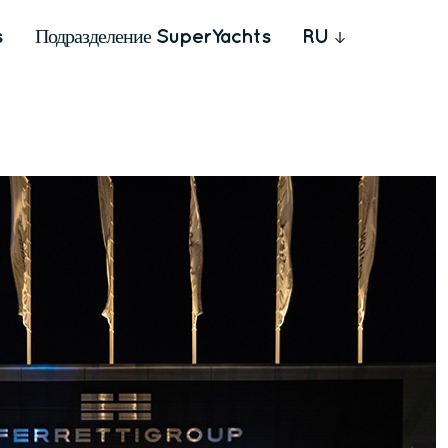
s
Подразделение SuperYachts
RU