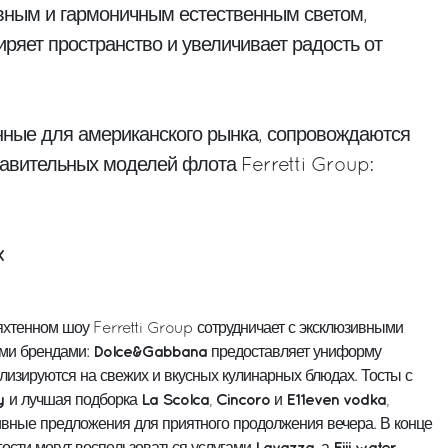
вным и гармоничным естественным светом,
ряет пространство и увеличивает радость от
ные для американского рынка, сопровождаются
авительных моделей флота Ferretti Group:
X
хтенном шоу Ferretti Group сотрудничает с эксклюзивными
Dolce&Gabbana
ми брендами:
предоставляет униформу
лизируются на свежих и вкусных кулинарных блюдах. Тосты с
y
La Scolca
Cincoro
E11even vodka
и лучшая подборка
,
и
,
вные предложения для приятного продолжения вечера. В конце