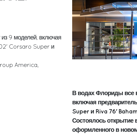
 из 9 моделей, включая
102' Corsaro Super и
Group America,
В водах Флориды все 
включая предварительн
Super и Riva 76' Baha
Состоялось открытие в
оформленного в новом