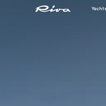
Длина по ватерлинии
Yacht
21.14 [m]
69 ft 4 in
ез загрузки
Водоизмещение с полной загруз
79000 [kg]
174,165 [lbs]
Мощность двигателя л.с.
1900