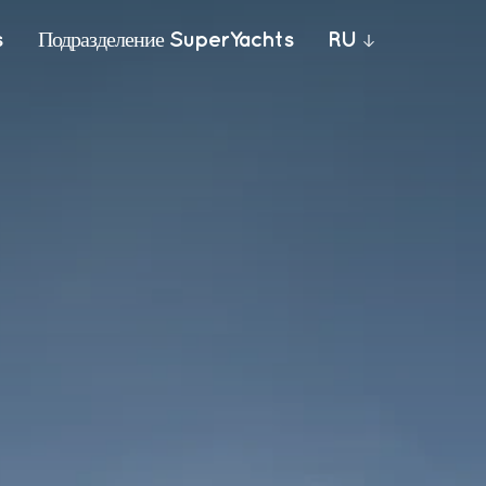
Габаритная ширина
s
Подразделение SuperYachts
RU
6.08 [m]
19 ft 11 in
кой
Топливо
6400 [l]
1,691 [US gal]
Макс. скорость
30.5 [kn]