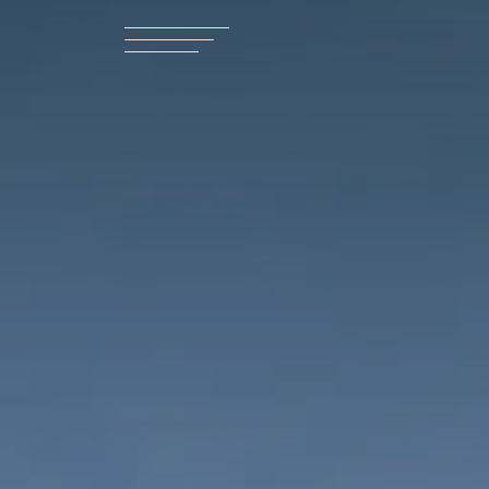
Габаритная длина
Длина корпуса
25.29 [m]
22.56 [m]
83 ft 0 in
74 ft 0 in
Осадка
Водоизмещение б
2.05 [m]
69500 [kg]
6 ft 9 in
153,221 [lbs]
Вода
Двигатель
1100 [l]
MAN V12 1900
291 [US gal]