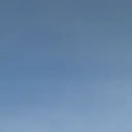
Крейсерская скорость
Автономный ход 
27 [kn]
290 [nm]