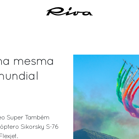
a na mesma
 mundial
 Iseo Super Também
óptero Sikorsky S-76
lexjet.