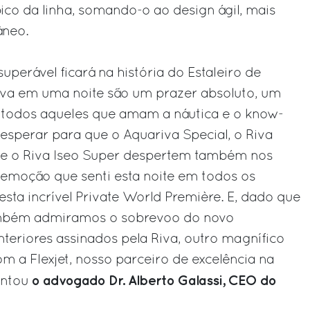
pico da linha, somando-o ao design ágil, mais
âneo.
superável ficará na história do Estaleiro de
Riva em uma noite são um prazer absoluto, um
a todos aqueles que amam a náutica e o know-
 esperar para que o Aquariva Special, o Riva
i e o Riva Iseo Super despertem também nos
a emoção que senti esta noite em todos os
sta incrível Private World Première. E, dado que
também admiramos o sobrevoo do novo
teriores assinados pela Riva, outro magnífico
m a Flexjet, nosso parceiro de excelência na
o advogado Dr. Alberto Galassi, CEO do
entou