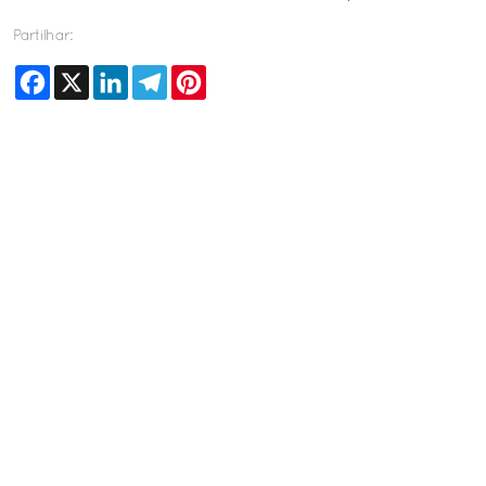
Partilhar:
Facebook
X
LinkedIn
Telegram
Pinterest