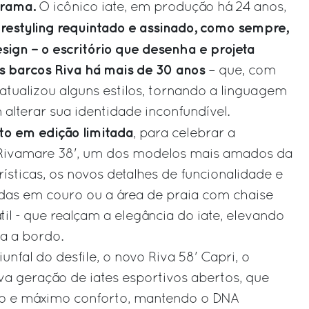
arama.
O icônico iate, em produção há 24 anos,
restyling requintado e assinado, como sempre,
m
esign – o escritório que desenha e projeta
s barcos Riva há mais de 30 anos
– que, com
 atualizou alguns estilos, tornando a linguagem
 alterar sua identidade inconfundível.
to em edição limitada
, para celebrar a
Rivamare 38', um dos modelos mais amados da
rísticas, os novos detalhes de funcionalidade e
adas em couro ou a área de praia com chaise
til - que realçam a elegância do iate, elevando
a a bordo.
nfal do desfile, o novo Riva 58' Capri, o
a geração de iates esportivos abertos, que
 e máximo conforto, mantendo o DNA