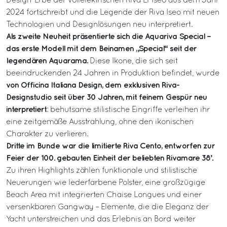
Design-Erbe der vollelektrischen Riva El-Iseo aus dem Jahr
2024 fortschreibt und die Legende der Riva Iseo mit neuen
Technologien und Designlösungen neu interpretiert.
Als zweite Neuheit präsentierte sich die Aquariva Special –
das erste Modell mit dem Beinamen „Special“ seit der
legendären Aquarama.
Diese Ikone, die sich seit
beeindruckenden 24 Jahren in Produktion befindet, wurde
von Officina Italiana Design, dem exklusiven Riva-
Designstudio seit über 30 Jahren, mit feinem Gespür neu
interpretiert
: behutsame stilistische Eingriffe verleihen ihr
eine zeitgemäße Ausstrahlung, ohne den ikonischen
Charakter zu verlieren.
Dritte im Bunde war die limitierte Riva Cento, entworfen zur
Feier der 100. gebauten Einheit der beliebten Rivamare 38’.
Zu ihren Highlights zählen funktionale und stilistische
Neuerungen wie lederfarbene Polster, eine großzügige
Beach Area mit integrierten Chaise Longues und einer
versenkbaren Gangway – Elemente, die die Eleganz der
Yacht unterstreichen und das Erlebnis an Bord weiter