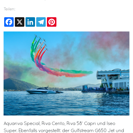
Teilen:
Facebook
X
LinkedIn
Telegram
Pinterest
Aquariva Special, Riva Cento, Riva 58’ Capri und Iseo
Super. Ebenfalls vorgestellt: der Gulfstream G650 Jet und