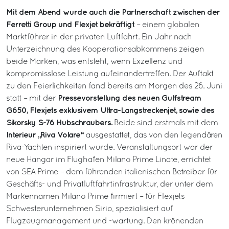
Mit dem Abend wurde auch die Partnerschaft zwischen der
Ferretti Group und Flexjet bekräftigt
– einem globalen
Marktführer in der privaten Luftfahrt. Ein Jahr nach
Unterzeichnung des Kooperationsabkommens zeigen
beide Marken, was entsteht, wenn Exzellenz und
kompromisslose Leistung aufeinandertreffen. Der Auftakt
zu den Feierlichkeiten fand bereits am Morgen des 26. Juni
Pressevorstellung des neuen Gulfstream
statt – mit der
G650, Flexjets exklusivem Ultra-Langstreckenjet, sowie des
Sikorsky S-76 Hubschraubers.
Beide sind erstmals mit dem
Interieur „Riva Volare“
ausgestattet, das von den legendären
Riva-Yachten inspiriert wurde. Veranstaltungsort war der
neue Hangar im Flughafen Milano Prime Linate, errichtet
von SEA Prime – dem führenden italienischen Betreiber für
Geschäfts- und Privatluftfahrtinfrastruktur, der unter dem
Markennamen Milano Prime firmiert – für Flexjets
Schwesterunternehmen Sirio, spezialisiert auf
Flugzeugmanagement und -wartung. Den krönenden