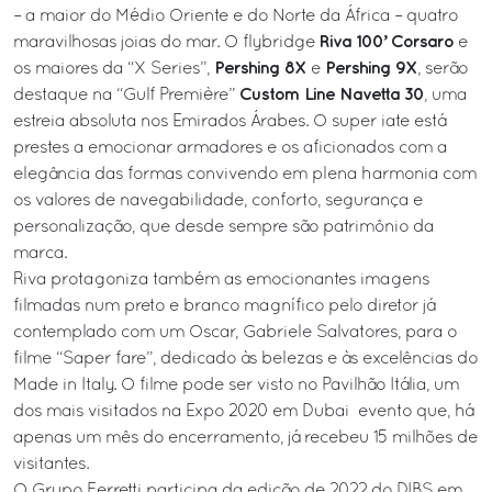
– a maior do Médio Oriente e do Norte da África – quatro
Riva 100’ Corsaro
maravilhosas joias do mar. O flybridge
e
Pershing 8X
Pershing 9X
os maiores da “X Series”,
e
, serão
Custom Line Navetta 30
destaque na “Gulf Première”
, uma
estreia absoluta nos Emirados Árabes. O super iate está
prestes a emocionar armadores e os aficionados com a
elegância das formas convivendo em plena harmonia com
os valores de navegabilidade, conforto, segurança e
personalização, que desde sempre são patrimônio da
marca.
Riva protagoniza também as emocionantes imagens
filmadas num preto e branco magnífico pelo diretor já
contemplado com um Oscar, Gabriele Salvatores, para o
filme “Saper fare”, dedicado às belezas e às excelências do
Made in Italy. O filme pode ser visto no Pavilhão Itália, um
dos mais visitados na Expo 2020 em Dubai evento que, há
apenas um mês do encerramento, já recebeu 15 milhões de
visitantes.
O Grupo Ferretti participa da edição de 2022 do DIBS em