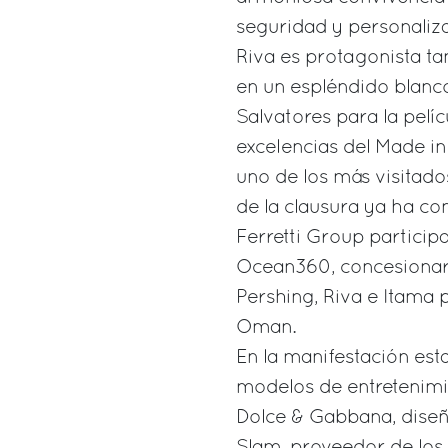
seguridad y personaliz
Riva es protagonista 
en un espléndido blanc
Salvatores para la pelíc
excelencias del Made in I
uno de los más visitad
de la clausura ya ha con
Ferretti Group particip
Ocean360, concesionario
Pershing, Riva e Itama 
Oman.
En la manifestación es
modelos de entretenimi
Dolce & Gabbana, diseña
Slam, proveedor de los 