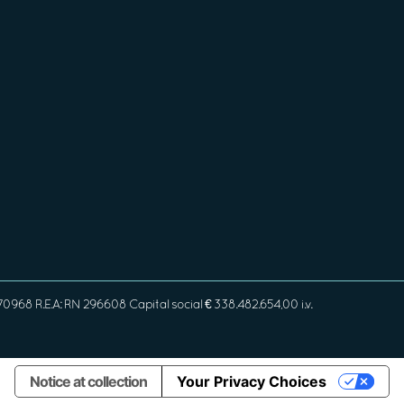
968 R.E.A: RN 296608 Capital social € 338.482.654,00 i.v.
Notice at collection
Your Privacy Choices