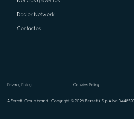
Noticias y eventos
Dealer Network
Contactos
Privacy Policy
Cookies Policy
A
Ferretti Group
brand - Copyright ©
2026
Ferretti S.p.A
Iva 04485970