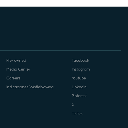
Pre- owned
Facebook
Media Center
Instagram
Careers
Youtube
Indicaciones Wistleblowing
Linkedin
Pinterest
X
TikTok