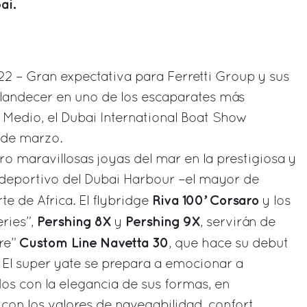
ai.
22 – Gran expectativa para Ferretti Group y sus
plandecer en uno de los escaparates más
 Medio, el Dubai International Boat Show
 de marzo.
o maravillosas joyas del mar en la prestigiosa y
 deportivo del Dubai Harbour –el mayor de
Riva 100’ Corsaro
te de Africa. El flybridge
y los
Pershing 8X
Pershing 9X
ries”,
y
, servirán de
Custom Line Navetta 30
ère”
, que hace su debut
 El super yate se prepara a emocionar a
s con la elegancia de sus formas, en
on los valores de navegabilidad, confort,