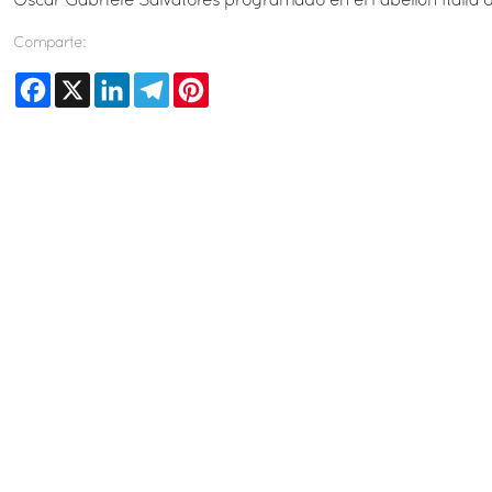
Oscar Gabriele Salvatores programado en el Pabellón Italia 
Comparte:
Facebook
X
LinkedIn
Telegram
Pinterest