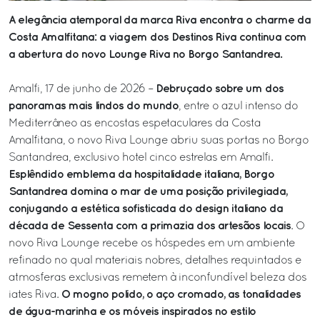
A elegância atemporal da marca Riva encontra o charme da
Costa Amalfitana: a viagem dos Destinos Riva continua com
a abertura do novo Lounge Riva no Borgo Santandrea.
Debruçado sobre um dos
Amalfi, 17 de junho de 2026 –
panoramas mais lindos do mundo
, entre o azul intenso do
Mediterrâneo as encostas espetaculares da Costa
Amalfitana, o novo Riva Lounge abriu suas portas no Borgo
Santandrea, exclusivo hotel cinco estrelas em Amalfi.
Esplêndido emblema da hospitalidade italiana, Borgo
Santandrea domina o mar de uma posição privilegiada,
conjugando a estética sofisticada do design italiano da
década de Sessenta com a primazia dos artesãos locais
. O
novo Riva Lounge recebe os hóspedes em um ambiente
refinado no qual materiais nobres, detalhes requintados e
atmosferas exclusivas remetem à inconfundível beleza dos
O mogno polido, o aço cromado, as tonalidades
iates Riva.
de água-marinha e os móveis inspirados no estilo