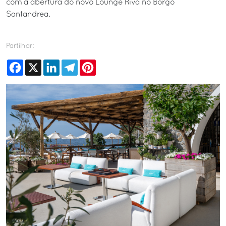
com a abertura do novo Lounge Riva no Borgo
Santandrea.
Partilhar:
Facebook
X
LinkedIn
Telegram
Pinterest