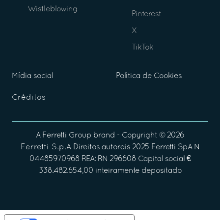
Wistleblowing
Pinterest
X
TikTok
Mídia social
Política de Cookies
Créditos
A
Ferretti Group
brand - Copyright ©
2026
Ferretti S.p.A
Direitos autorais 2025 Ferretti SpA N
04485970968 REA: RN 296608 Capital social €
338.482.654,00 inteiramente depositado