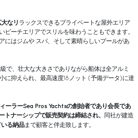
広大なリ
ラックスできるプライベートな屋外エリア
いビーチエリアでスリルを味わうこともできます。
アにはジムや スパ、そして素晴らしいプールがあ
Riva最大級で、壮大な大きさでありながら船体は全アルミ
に抑えられ、最高速度18ノット (予備データ)に達
ーラーSea Pros Yachtsの創始者であり会長であ
uiとのパートナーシップで販売契約は締結され、
同社が建造
ている納品
まで顧客と伴走致します。