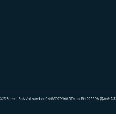
2025 Ferretti SpA Vat number 04485970968 REA no. RN 296608 資本金