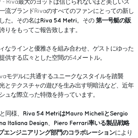
ナ - Riva最大のヨットは信じられないほど美しいス
一流ブランドRivaのすべてのファンにとっての新し
Riva 54 Metri
第一号艇の販
した。その名は
。その
誇りをもってご報告致します。
ィなラインと優雅さを組み合わせ、ゲストにゆった
提供する広々とした空間の54メートル。
全てのRivaモデルに共通するユニークなスタイルを踏襲
光とテクスチャの遊びを生み出す明暗法など、近年
シュな際立った特徴を持っています。
Riva 54 MetriはMauro MicheliとSergio
ちと同様、
na Italiana Design
Piero Ferrari率いる製品戦略
、
グループエンジニアリング部門のコラボレーション
により