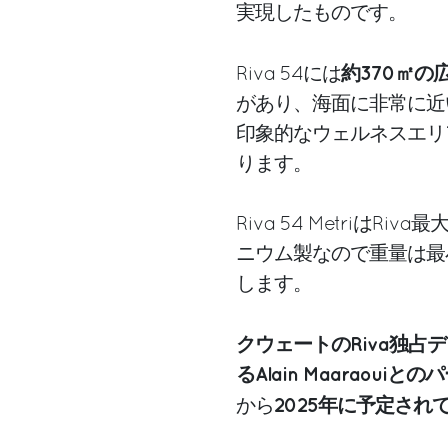
実現したものです。
約370㎡の
Riva 54には
があり、海面に非常に近
印象的なウェルネスエリ
ります。
Riva 54 Metriは
ニウム製なので重量は最小
します。
クウェートのRiva独占ディ
るAlain Maarao
2025年に予定され
から