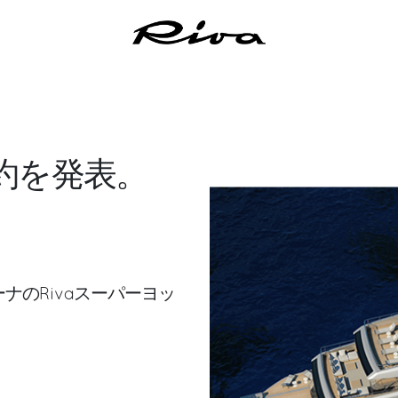
の売約を発表。
ナのRivaスーパーヨッ