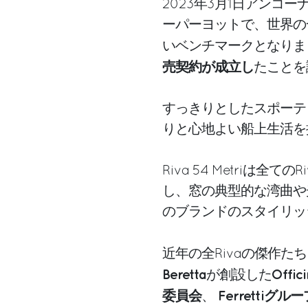
2023年3月1日アンコー
ーパーヨットで、世界の
いベンチマークとなりま
売契約が成立し
たことを
すっきりとしたスポーテ
りと心地よい船上生活を
Riva 54 Metriは
し、窓の典型的な湾曲や
のブランドのスタイリッ
近年の全Rivaの傑作た
Beretta
Offici
が創設した
委員会
Ferretti
、