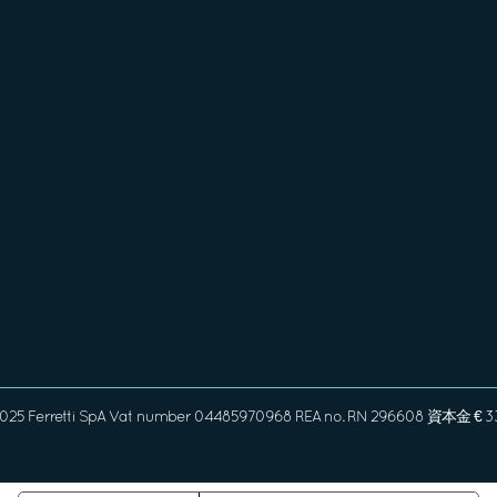
2025 Ferretti SpA Vat number 04485970968 REA no. RN 296608 資本金