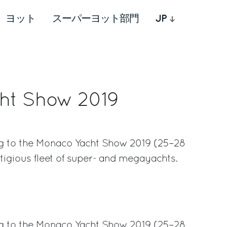
ヨット
スーパーヨット部門
JP
ht Show 2019
ng to the Monaco Yacht Show 2019 (25–28
igious fleet of super- and megayachts.
rest
ng to the Monaco Yacht Show 2019 (25–28