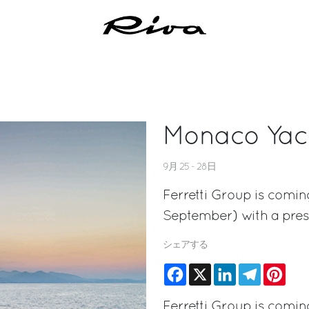
Monaco Yac
9月 25 - 28日
Ferretti Group is comi
September) with a prest
シェアする
Facebook
X
LinkedIn
Telegram
Pinte
Ferretti Group is comi