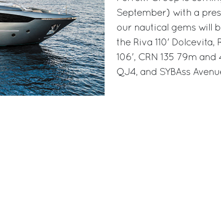
September) with a prest
our nautical gems will b
the Riva 110' Dolcevita
106', CRN 135 79m and 
QJ4, and SYBAss Avenue