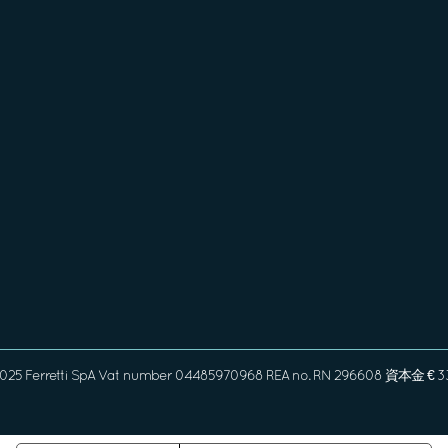
2025 Ferretti SpA Vat number 04485970968 REA no. RN 296608 資本金