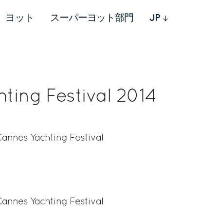
ヨット
スーパーヨット部門
JP
ting Festival 2014
annes Yachting Festival
rest
annes Yachting Festival